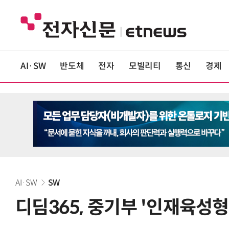
AI·SW
반도체
전자
모빌리티
통신
경제
AI·SW
SW
디딤365, 중기부 '인재육성