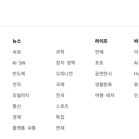
뉴스
라이프
비
속보
과학
연예
이
AI·SW
정치·정책
포토
A
반도체
오피니언
공연전시
H
전자
국제
생활문화
뷰
모빌리티
전국
여행·레저
인
통신
스포츠
경제
특집
플랫폼·유통
연재