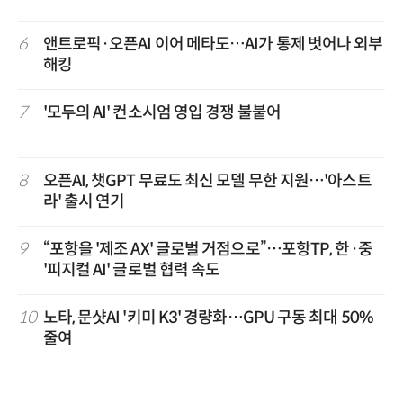
6
앤트로픽·오픈AI 이어 메타도…AI가 통제 벗어나 외부
해킹
7
'모두의 AI' 컨소시엄 영입 경쟁 불붙어
8
오픈AI, 챗GPT 무료도 최신 모델 무한 지원…'아스트
라' 출시 연기
9
“포항을 '제조 AX' 글로벌 거점으로”…포항TP, 한·중
'피지컬 AI' 글로벌 협력 속도
10
노타, 문샷AI '키미 K3' 경량화…GPU 구동 최대 50%
줄여