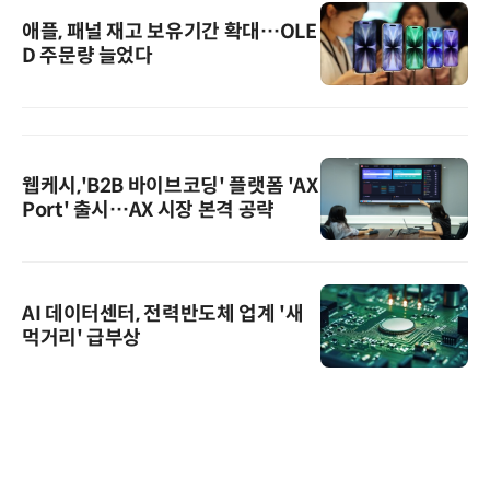
애플, 패널 재고 보유기간 확대…OLE
D 주문량 늘었다
웹케시,'B2B 바이브코딩' 플랫폼 'AX
Port' 출시…AX 시장 본격 공략
AI 데이터센터, 전력반도체 업계 '새
먹거리' 급부상