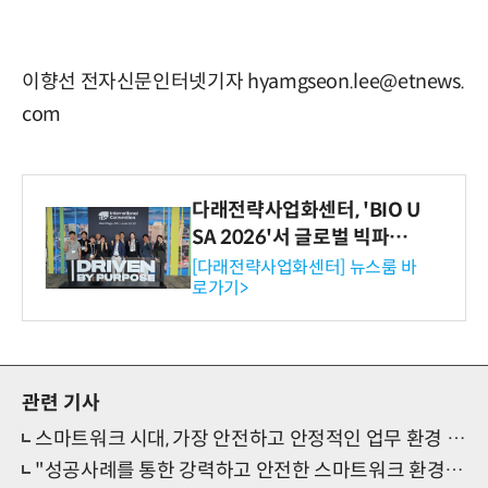
이향선 전자신문인터넷기자 hyamgseon.lee@etnews.
com
다래전략사업화센터, 'BIO U
SA 2026'서 글로벌 빅파마
와의 비즈니스 미팅 지원…K
[다래전략사업화센터] 뉴스룸 바
로가기>
-바이오 해외 진출 교두보 확
보
관련 기사
스마트워크 시대, 가장 안전하고 안정적인 업무 환경 구축법은?
"성공사례를 통한 강력하고 안전한 스마트워크 환경 구축전략" 무료 온라인 세미나 개최