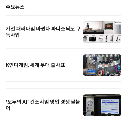
주요뉴스
가전 패러다임 바뀐다 파나소닉도 구
독사업
K인디게임, 세계 무대 출사표
'모두의 AI' 컨소시엄 영입 경쟁 불붙
어