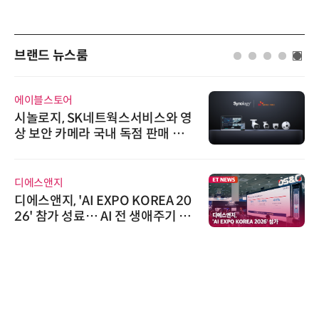
브랜드 뉴스룸
AIPD
“특허분석도 AI와 함께”…IP산업
'AX' 시대 본격화, 지식재산처 1호
AI IP데이터분석사 탄생
슈퍼솔루션
슈퍼솔루션, 2026 Next-Gen AI C
ooling Summit 성황리 성료
노보센스
노보센스, PWM 고주파 과도 간섭
난제 극복…차량용 전류 감지 증폭
기