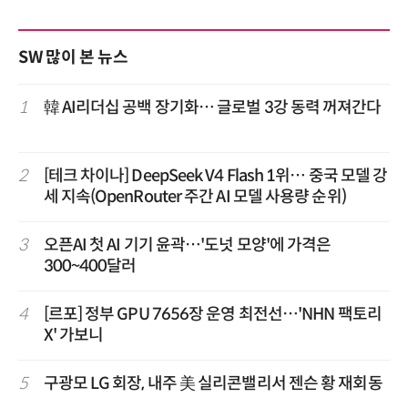
SW 많이 본 뉴스
1
韓 AI리더십 공백 장기화… 글로벌 3강 동력 꺼져간다
2
[테크 차이나] DeepSeek V4 Flash 1위… 중국 모델 강
세 지속(OpenRouter 주간 AI 모델 사용량 순위)
3
오픈AI 첫 AI 기기 윤곽…'도넛 모양'에 가격은
300~400달러
4
[르포] 정부 GPU 7656장 운영 최전선…'NHN 팩토리
X' 가보니
5
구광모 LG 회장, 내주 美 실리콘밸리서 젠슨 황 재회동