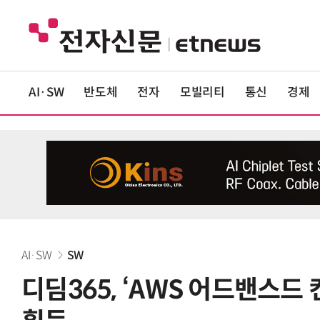
AI·SW
반도체
전자
모빌리티
통신
경제
AI·SW
SW
디딤365, ‘AWS 어드밴스드