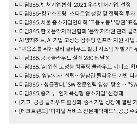
디딤365, 벤처기업협회 ‘2021 우수벤처기업’ 선정
디딤365-킹고스프링, ‘스타트업 성장 및 전략적 투자’
디딤365, 서울 중소기업인대회 ‘고용노동부장관’ 표
디딤365, 한국음악저작권협회 ‘음악 저작권 관리 클
“계속 쫓아왔다”…도망치던 우크라 민간
AI 양재허브, AI 기업 고성능 컴퓨팅 인프라 지원 사업
"핀옵스를 위한 멀티 클라우드 빌링 시스템 개발기" 
디딤365, 공공클라우드 실적 280% 달성
디딤365, ‘AI 위한 고성능 컴퓨팅 클라우드 서비스’ 
디딤365, ‘영남지사’ 설립…영남권 클라우드 기반 디
디딤365 · 성균관대, 'SW 전문인력 양성' 맞손… 
디딤365, 중기부 '인재육성형 중소기업' 선정돼
[기고] 공공 클라우드 활성화, 중소기업 성장에 열린 
[테크트렌드] '디지털 서비스 전문계약제도'...공공 