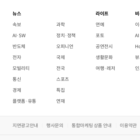
뉴스
라이프
비
속보
과학
연예
이
AI·SW
정치·정책
포토
A
반도체
오피니언
공연전시
H
전자
국제
생활문화
뷰
모빌리티
전국
여행·레저
인
통신
스포츠
경제
특집
플랫폼·유통
연재
지면광고안내
행사문의
통합마케팅 상품 안내
이용약관