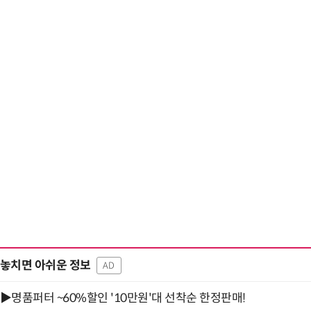
놓치면 아쉬운 정보
AD
▶명품퍼터 ~60%할인 '10만원'대 선착순 한정판매!