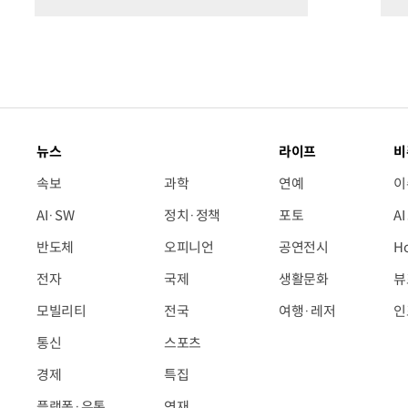
뉴스
라이프
비
속보
과학
연예
이
AI·SW
정치·정책
포토
A
반도체
오피니언
공연전시
H
전자
국제
생활문화
뷰
모빌리티
전국
여행·레저
인
통신
스포츠
경제
특집
플랫폼·유통
연재