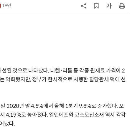
19면
7
[테크데이, 빛으로 通한다]<2>오이
솔루션, 광 통신 솔루션 수직 계열
화…'실리콘 포토닉스·CPO 집중 
략'
8
AMD, 데이터센터 매출 2배 급증…2
분기 사상 최대 매출
9
[사설] 차세대 전력반도체 R&D, 참
여 대기업 파격 혜택 줘라
선된 것으로 나타났다. 니켈·리튬 등 각종 원재료 가격이 2
10
소프트피브이·성균관대, 실내용 3
조는 악화됐지만, 정부가 한시적으로 시행한 할당관세 덕에 선
원 구형 태양전지 IEC 국제표준 개
과제 공식 승인
2020년 말 4.5%에서 올해 1분기 9.8%로 증가했다. 포
 4.19%로 높아졌다. 엘앤에프와 코스모신소재 역시 각각
늘어났다.