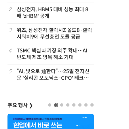
2
삼성전자, HBM5 대비 성능 최대 8
7
[테크데이
배 'zHBM' 공개
솔루션, 
공
화…'실리
략'
3
위츠, 삼성전자 갤럭시Z 폴드8·갤럭
8
AMD, 
시워치9에 무선충전 모듈 공급
분기 사상
4
TSMC 핵심 패키징 외주 확대…AI
9
[사설] 
반도체 제조 병목 해소 기대
여 대기업
차
5
“AI, 빛으로 通한다”…25일 전자신
10
소프트피브
발
문 '실리콘 포토닉스·CPO' 테크데
원 구형 
이 개최
과제 공식
주요 행사
❯