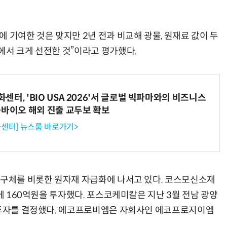
 기여한 것은 맞지만 2년 전과 비교해 광물, 원재료 값이 두
에서 크게 선전한 것”이라고 평가했다.
거미줄 쏘고 자동 회수까지…현실판 스파이더맨 웹 슈터
70년 만에 돌아온 시베리아호랑이…카자흐스탄 야생에 풀렸다
터, 'BIO USA 2026'서 글로벌 빅파마와의 비즈니스
-바이오 해외 진출 교두보 확보
센터] 뉴스룸 바로가기>
전구체를 비롯한 원자재 자급화에 나서고 있다. 코스모신소재
비에 160억원을 투자했다. 포스코케미칼은 지난 3월 전남 광양
원 투자를 결정했다. 에코프로비엠은 자회사인 에코프로지이엠