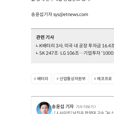
송윤섭기자 sys@etnews.com
관련 기사
K배터리 3사, 미국 내 공장 투자금 16.4
SK 247조·LG 106조…기업투자 '1000
배터리
산업통상자원부
에코프로
송윤섭 기자
기사 더보기
[人사이트] 남진우 한양대 교수 “AI 