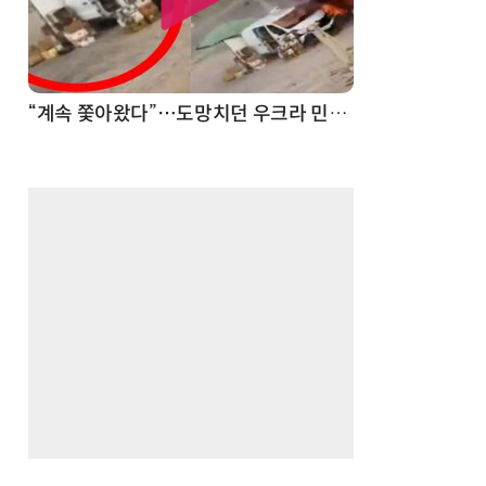
“계속 쫓아왔다”…도망치던 우크라 민간인 공격한 러 자폭 드론