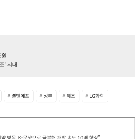
조원
조' 시대
엘앤에프
정부
제조
LG화학
신약 병목, K-문샷으로 극복해 개발 속도 10배 향상”