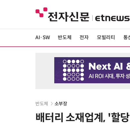
AI·SW
반도체
전자
모빌리티
통
반도체
소부장
배터리 소재업계, '할당