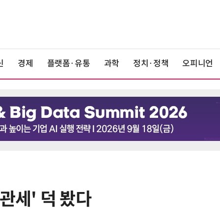
신
경제
플랫폼·유통
과학
정치·정책
오피니언
관세' 덕 봤다
6
檢, LG화학·한화솔루션 등 7개사 압
수수색…담합 의혹