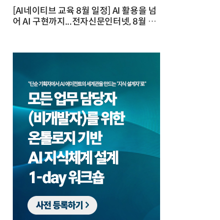
[AI네이티브 교육 8월 일정] AI 활용을 넘
어 AI 구현까지...전자신문인터넷, 8월 실
전 교육·워크숍 개최 발행일 : 2026-07-
23 10:46