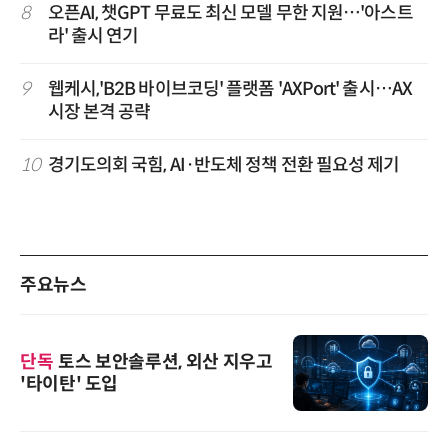
8
오픈AI, 챗GPT 무료도 최신 모델 무한 지원…'아스트
라' 출시 연기
9
웹케시,'B2B 바이브코딩' 플랫폼 'AXPort' 출시…AX
시장 본격 공략
10
경기도의회 국힘, AI·반도체 정책 전환 필요성 제기
주요뉴스
단독
토스 보안솔루션, 외산 지우고
'타이탄' 도입