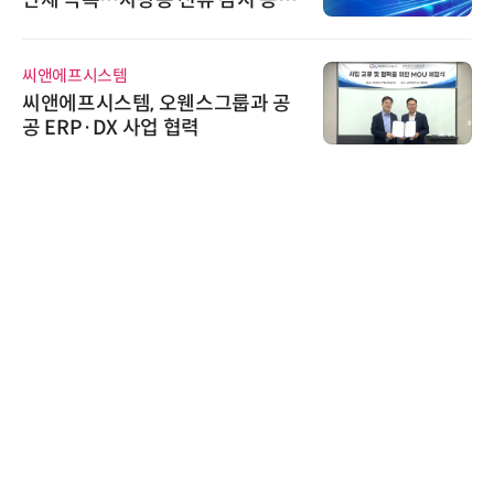
난제 극복…차량용 전류 감지 증폭
기
씨앤에프시스템
씨앤에프시스템, 오웬스그룹과 공
공 ERP·DX 사업 협력