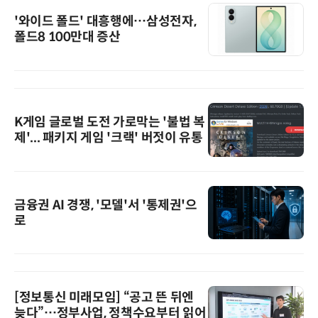
'와이드 폴드' 대흥행에…삼성전자,
폴드8 100만대 증산
K게임 글로벌 도전 가로막는 '불법 복
제'... 패키지 게임 '크랙' 버젓이 유통
금융권 AI 경쟁, '모델'서 '통제권'으
로
[정보통신 미래모임] “공고 뜬 뒤엔
늦다”…정부사업, 정책수요부터 읽어