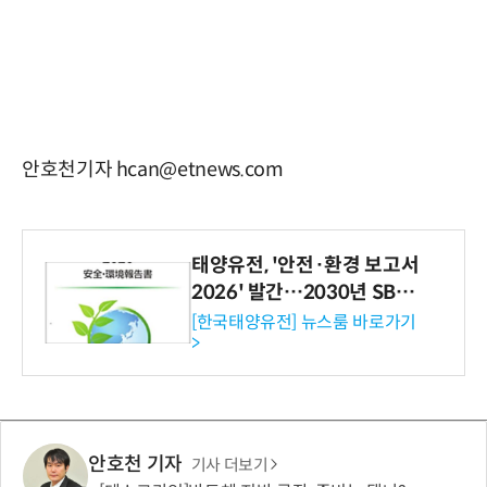
안호천기자 hcan@etnews.com
태양유전, '안전·환경 보고서
2026' 발간…2030년 SBT
수준 온실가스 감축 추진
[한국태양유전] 뉴스룸 바로가기
>
안호천 기자
기사 더보기