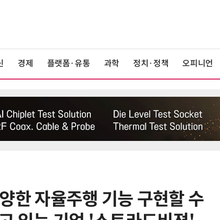
신
경제
플랫폼·유통
과학
정치·정책
오피니언
 다양한 자율주행 기능 구현할 수
6
산업부, 한화오션·에코프로비엠 등
5개사 '슈퍼 을(乙)' 선정