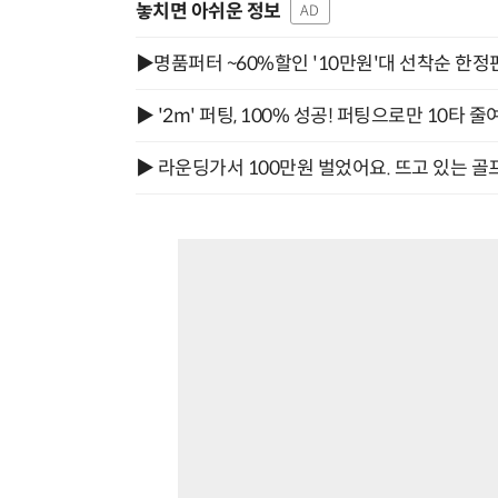
놓치면 아쉬운 정보
AD
▶명품퍼터 ~60%할인 '10만원'대 선착순 한정
▶ '2m' 퍼팅, 100% 성공! 퍼팅으로만 10타 줄
▶ 라운딩가서 100만원 벌었어요. 뜨고 있는 골