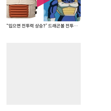
 순간
“입으면 전투력 상승?” 드래곤볼 전투복 닮은 중량조끼