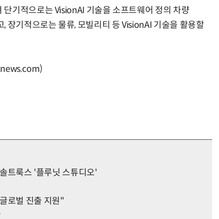
기적으로는 VisionAI 기술을 소프트웨어 정의 차량
집중하고, 장기적으로는 물류, 모빌리티 등 VisionAI 기술을 활용할
“계속 쫓아왔다”…도망치던 우크라 민간인 공격한 러 자폭 드론
진정한 우정?…친구 구하려다 둘 다 의자 틈에 목이 낀
ews.com)
..솔트룩스 '플루닛 스튜디오'
글로벌 진출 지원"
황