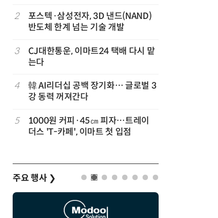
벌
2
포스텍·삼성전자, 3D 낸드(NAND)
7
中 통신사,
반도체 한계 넘는 기술 개발
었다…한
3
CJ대한통운, 이마트24 택배 다시 맡
8
오픈AI 첫
는다
양'에 가
4
韓 AI리더십 공백 장기화… 글로벌 3
9
SK하이닉
강 동력 꺼져간다
54조원 
이
5
1000원 커피·45㎝ 피자…트레이
10
[신차 드라
더스 'T-카페', 이마트 첫 입점
언 6 DM-i
주요 행사
❯