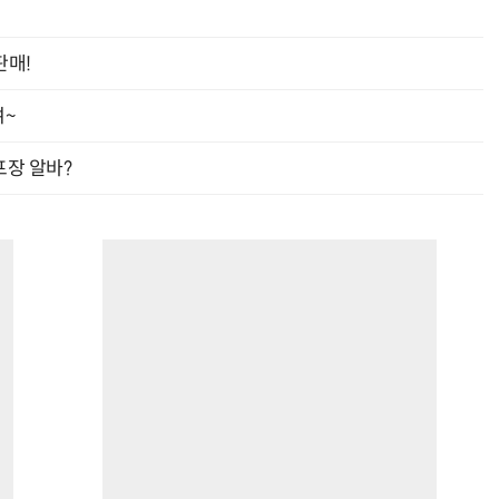
판매!
여~
프장 알바?