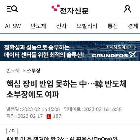
AI·SW
반도체
전자
모빌리티
통신
경제
반도체
소부장
핵심 장비 반입 못하는 中…韓 반도체
소부장에도 여파
발행일 : 2023-02-16 15:00
업데이트 : 2023-02-16 16:38
지면 :
2023-02-17
18면
AX 팀이 꼭 챙겨야 할 2선 : AI 핀옵스(FinOps)와 토큰 거버넌스 (8/21 잠실역)