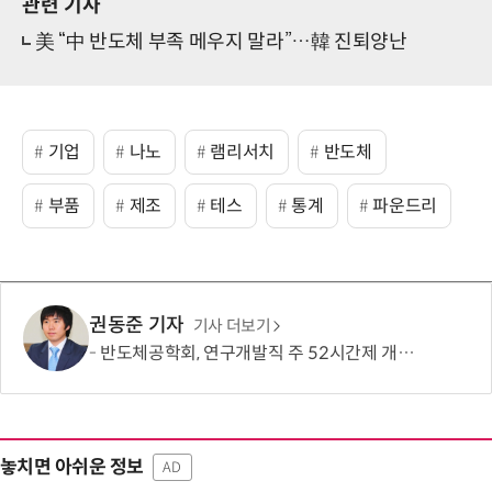
관련 기사
美 “中 반도체 부족 메우지 말라”…韓 진퇴양난
기업
나노
램리서치
반도체
부품
제조
테스
통계
파운드리
권동준 기자
기사 더보기
반도체공학회, 연구개발직 주 52시간제 개선 요구
놓치면 아쉬운 정보
AD