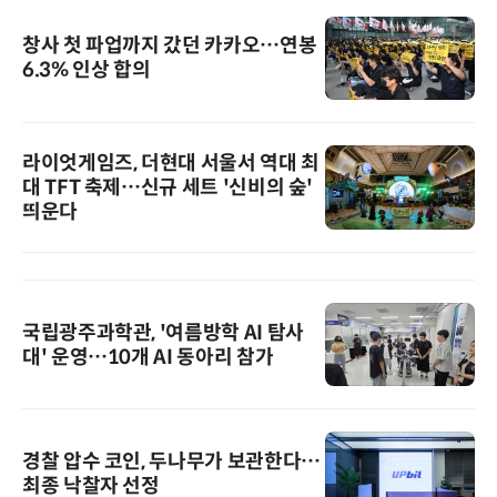
창사 첫 파업까지 갔던 카카오…연봉
6.3% 인상 합의
라이엇게임즈, 더현대 서울서 역대 최
대 TFT 축제…신규 세트 '신비의 숲'
띄운다
국립광주과학관, '여름방학 AI 탐사
대' 운영…10개 AI 동아리 참가
경찰 압수 코인, 두나무가 보관한다…
최종 낙찰자 선정