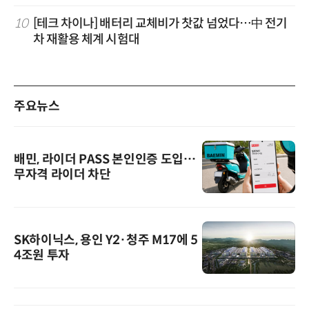
10
[테크 차이나] 배터리 교체비가 찻값 넘었다…中 전기
차 재활용 체계 시험대
주요뉴스
배민, 라이더 PASS 본인인증 도입…
무자격 라이더 차단
SK하이닉스, 용인 Y2·청주 M17에 5
4조원 투자