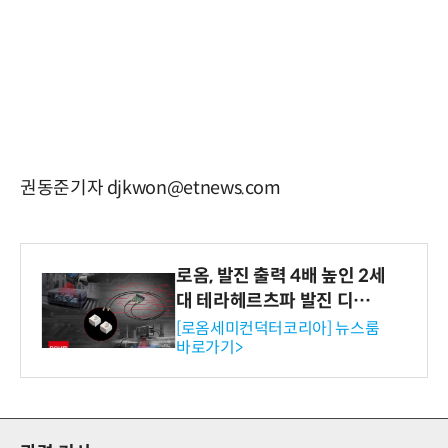
권동준기자 djkwon@etnews.com
로옴, 발진 출력 4배 높인 2세
대 테라헤르츠파 발진 디바이
스 개발
[로옴세미컨덕터코리아] 뉴스룸
바로가기>