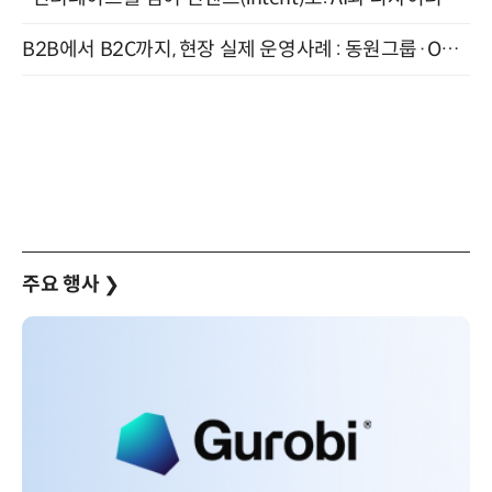
B2B에서 B2C까지, 현장 실제 운영사례 : 동원그룹·OCI·다이닝브랜즈그룹·당근 (8/27)
주요 행사
❯