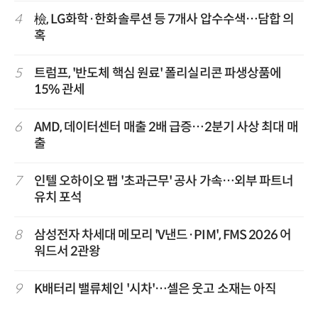
4
檢, LG화학·한화솔루션 등 7개사 압수수색…담합 의
혹
5
트럼프, '반도체 핵심 원료' 폴리실리콘 파생상품에
15% 관세
6
AMD, 데이터센터 매출 2배 급증…2분기 사상 최대 매
출
7
인텔 오하이오 팹 '초과근무' 공사 가속…외부 파트너
유치 포석
8
삼성전자 차세대 메모리 'V낸드·PIM', FMS 2026 어
워드서 2관왕
9
K배터리 밸류체인 '시차'…셀은 웃고 소재는 아직