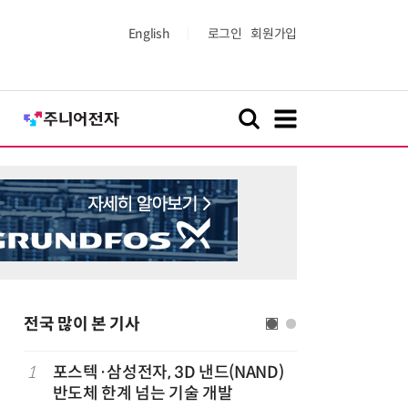
English
로그인
회원가입
전국 많이 본 기사
1
포스텍·삼성전자, 3D 낸드(NAND)
6
태풍 소멸
반도체 한계 넘는 기술 개발
급 폭염'