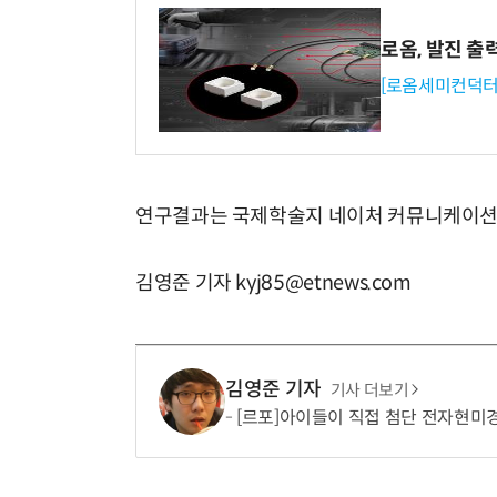
로옴, 발진 출
[로옴세미컨덕터
연구결과는 국제학술지 네이처 커뮤니케이션즈
김영준 기자 kyj85@etnews.com
김영준 기자
기사 더보기
[르포]아이들이 직접 첨단 전자현미경