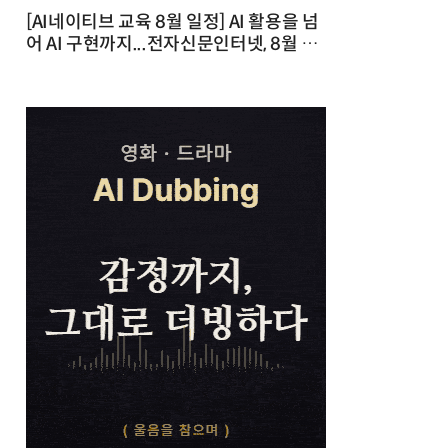
[AI네이티브 교육 8월 일정] AI 활용을 넘
어 AI 구현까지...전자신문인터넷, 8월 실
전 교육·워크숍 개최 발행일 : 2026-07-
23 10:46