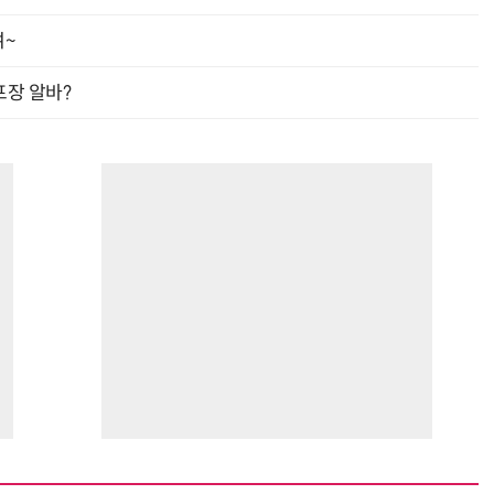
여~
프장 알바?