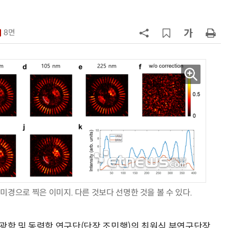
7
KIST, 기존 반도체 공정으로 전기·
빛 신호 한 번에 읽는 '광반도체 BCI
8면
칩' 구현
8
전남광주시, '반도체 클러스터 지정'
긴급 점검회의…전방위 총력전
9
“포항을 '제조 AX' 글로벌 거점으
로”…포항TP, 한·중 '피지컬 AI' 글
로벌 협력 속도
10
[르포]아이들이 직접 첨단 전자현미
경 다루며 과학원리 체득...과학체험
제공 '주니어닥터' 현장
미경으로 찍은 이미지. 다른 것보다 선명한 것을 볼 수 있다.
분광학 및 동력학 연구단(단장 조민행)의 최원식 부연구단장