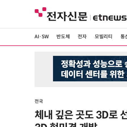
AI·SW
반도체
전자
모빌리티
통
전국
체내 깊은 곳도 3D로 