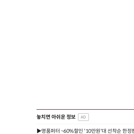
놓치면 아쉬운 정보
AD
▶명품퍼터 ~60%할인 '10만원'대 선착순 한정