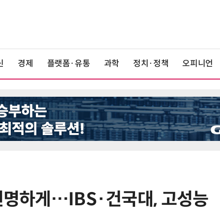
신
경제
플랫폼·유통
과학
정치·정책
오피니언
선명하게…IBS·건국대, 고성능
6
태풍 소멸 뒤 더 뜨거워진다…'재난
급 폭염' 장기화