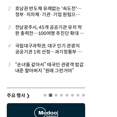
2
호남권 반도체 유례없는 '속도전'…
7
KIST,
정부·지자체·기관·기업 원팀으로
빛 신호 한
'2030년 6월 양산' 목표
칩' 구현
3
전남광주시, 45개 공공기관 유치 막
8
전남광주시
판 총력전…100여명 추진단 확대 개
긴급 점
편
4
국립대구과학관, 대구 인기 관광지
9
“포항을 
공공기관 1위 선정…과기정통부 기
로”…포항T
타공공기관 경영평가 'A등급(우수)'
로벌 협력
겹경사
5
“손녀들 같아서” 태국인 관광객 밥값
10
[르포]아
내준 할아버지 “원래 그런거야”
경 다루며
제공 '주
주요 행사
❯