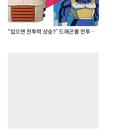
 순간
“입으면 전투력 상승?” 드래곤볼 전투복 닮은 중량조끼