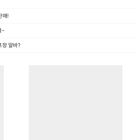
판매!
여~
프장 알바?