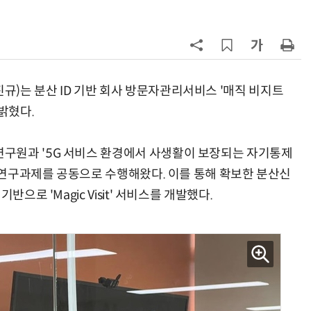
7
국산 CSP사 '마켓플레이스' 커졌
다…5개사 등록 솔루션 1439개
8
코히어, 통제 가능한 소버린 AI 지
원…“韓이 아태 승부처”
)는 분산 ID 기반 회사 방문자관리서비스 '매직 비지트
 밝혔다.
9
앤트로픽·오픈AI 이어 메타도…AI
가 통제 벗어나 외부 해킹
구원과 '5G 서비스 환경에서 사생활이 보장되는 자기통제
10
애플, 오픈AI에 기밀 사용금지 가처
' 연구과제를 공동으로 수행해왔다. 이를 통해 확보한 분산신
분…오픈AI “근거 없는 감정 싸움”
으로 'Magic Visit' 서비스를 개발했다.