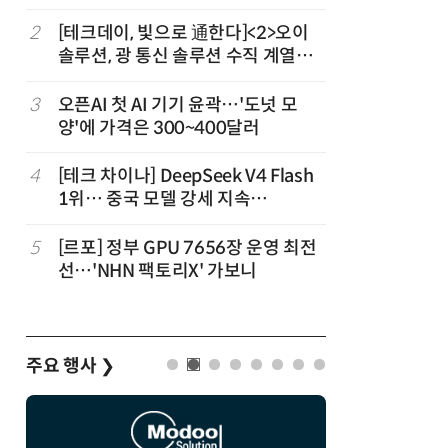
2
[테크데이, 빛으로 通한다]<2>오이
7
국산 CS
솔루션, 광 통신 솔루션 수직 계열
다…5개사
화…'실리콘 포토닉스·CPO 집중 공
략'
3
오픈AI 첫 AI 기기 윤곽…'도넛 모
8
코히어, 
양'에 가격은 300~400달러
원…“韓이
4
[테크 차이나] DeepSeek V4 Flash
9
앤트로픽·
1위… 중국 모델 강세 지속
가 통제 
(OpenRouter 주간 AI 모델 사용량
순위)
5
[르포] 정부 GPU 7656장 운영 최전
10
애플, 오
선…'NHN 팩토리X' 가보니
분…오픈A
주요 행사
❯