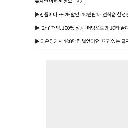
놓치면 아쉬운 정보
AD
▶명품퍼터 ~60%할인 '10만원'대 선착순 한정
▶ '2m' 퍼팅, 100% 성공! 퍼팅으로만 10타 줄
▶ 라운딩가서 100만원 벌었어요. 뜨고 있는 골