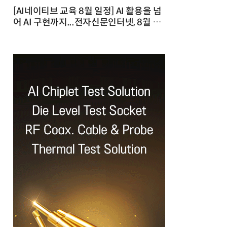
[AI네이티브 교육 8월 일정] AI 활용을 넘
어 AI 구현까지...전자신문인터넷, 8월 실
전 교육·워크숍 개최 발행일 : 2026-07-
23 10:46