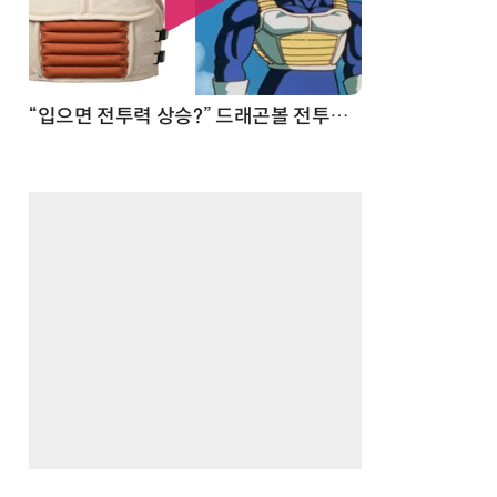
 순간
“입으면 전투력 상승?” 드래곤볼 전투복 닮은 중량조끼