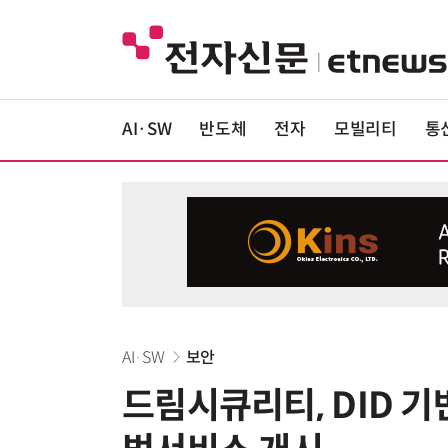
AI·SW
반도체
전자
모빌리티
통
AI·SW
보안
드림시큐리티, DID 기반 