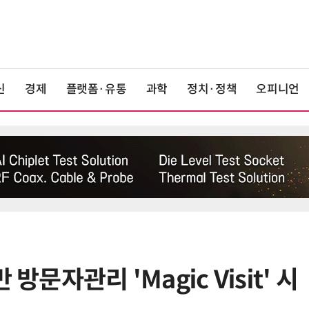
신
경제
플랫폼·유통
과학
정치·정책
오피니언
방문자관리 'Magic Visit' 시
6
구광모 LG 회장, 내주 美 실리콘밸리
서 젠슨 황 재회동