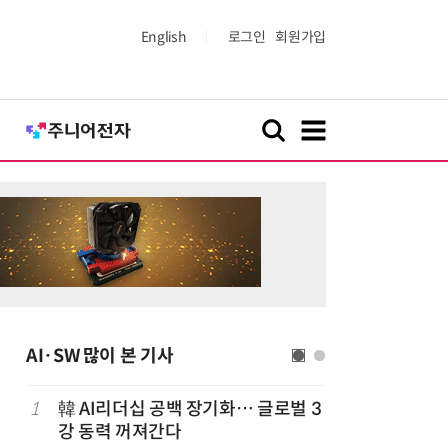
English
로그인
회원가입
AI·SW 많이 본 기사
1
韓 AI리더십 공백 장기화… 글로벌 3
6
구광모 L
강 동력 꺼져간다
서 젠슨 