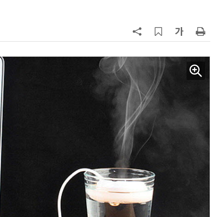
7
[ET단상] 국부펀드는 시간을 산다
8
LG 엑사원, 표·시계열 데이터 예측
서 구글·알리바바 제쳐
9
'셀트론 순환 체어' 혈액순환 개선 효
과 입증
10
코웨이, 2분기 최대 실적…연간 매
5조원·영업이익 1조원 '순항'