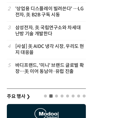
2
'상업용 디스플레이 빌려쓴다' …LG
7
[ET단상
전자, 美 B2B 구독 시동
3
삼성전자, 美 국립연구소와 차세대
8
LG 엑사
난방 기술 개발한다
서 구글·
4
[사설] 美 AIDC 냉각 시장, 우리도 현
9
'셀트론 
지 대응을
과 입증
출
5
바디프랜드, '미니' 브랜드 글로벌 확
10
코웨이, 
장…美 이어 동남아·유럽 진출
5조원·영
주요 행사
❯