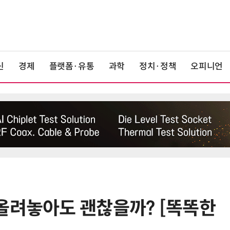
신
경제
플랫폼·유통
과학
정치·정책
오피니언
올려놓아도 괜찮을까? [똑똑한
6
[ET단상] 2026 세제개편안, 성장지
향적 세제를 바란다