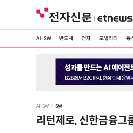
AI·SW
반도체
전자
모빌리티
통
AI·SW
SW
리턴제로, 신한금융그룹