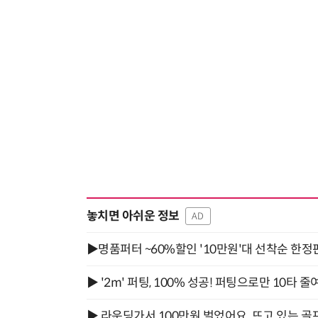
놓치면 아쉬운 정보
AD
▶명품퍼터 ~60%할인 '10만원'대 선착순 한정
▶ '2m' 퍼팅, 100% 성공! 퍼팅으로만 10타 줄
▶ 라운딩가서 100만원 벌었어요. 뜨고 있는 골