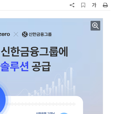
7
'모두의 AI' 컨소시엄 영입 경쟁 불붙
어
8
오픈AI, 챗GPT 무료도 최신 모델 무
한 지원…'아스트라' 출시 연기
9
“포항을 '제조 AX' 글로벌 거점으
로”…포항TP, 한·중 '피지컬 AI' 글
로벌 협력 속도
10
노타, 문샷AI '키미 K3' 경량화…
GPU 구동 최대 50% 줄여