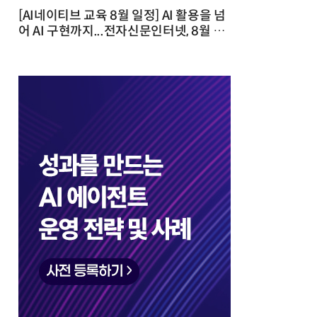
[AI네이티브 교육 8월 일정] AI 활용을 넘
어 AI 구현까지...전자신문인터넷, 8월 실
전 교육·워크숍 개최 발행일 : 2026-07-
23 10:46