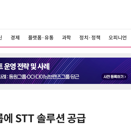
신
경제
플랫폼·유통
과학
정치·정책
오피니언
에 STT 솔루션 공급
6
앤트로픽·오픈AI 이어 메타도…AI
가 통제 벗어나 외부 해킹