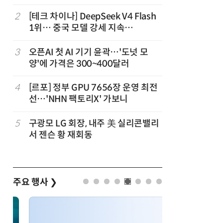
2
[테크 차이나] DeepSeek V4 Flash
7
'모두의 
1위… 중국 모델 강세 지속
어
(OpenRouter 주간 AI 모델 사용량
순위)
3
오픈AI 첫 AI 기기 윤곽…'도넛 모
8
오픈AI, 
양'에 가격은 300~400달러
한 지원…
4
[르포] 정부 GPU 7656장 운영 최전
9
“포항을 
선…'NHN 팩토리X' 가보니
로”…포항T
로벌 협력
5
구광모 LG 회장, 내주 美 실리콘밸리
10
노타, 문샷
서 젠슨 황 재회동
GPU 구
주요 행사
❯