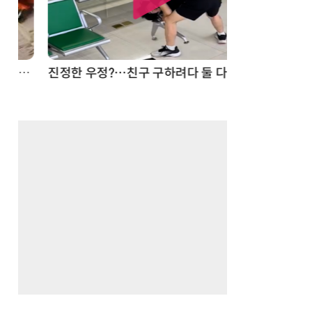
드론
진정한 우정?…친구 구하려다 둘 다 의자 틈에 목이 낀 순간