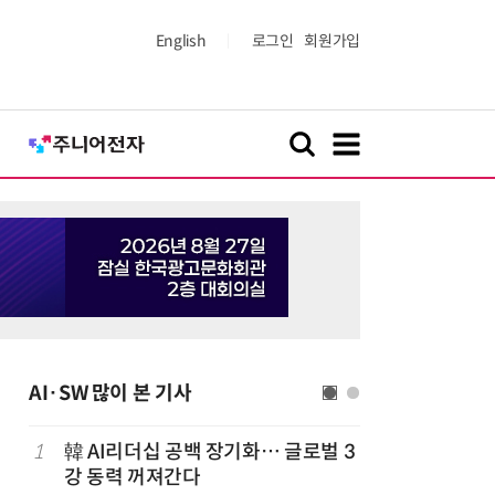
English
로그인
회원가입
AI·SW 많이 본 기사
1
韓 AI리더십 공백 장기화… 글로벌 3
6
앤트로픽·
강 동력 꺼져간다
가 통제 