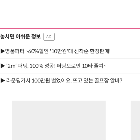
놓치면 아쉬운 정보
AD
▶명품퍼터 ~60%할인 '10만원'대 선착순 한정판매!
▶ '2m' 퍼팅, 100% 성공! 퍼팅으로만 10타 줄여~
▶ 라운딩가서 100만원 벌었어요. 뜨고 있는 골프장 알바?