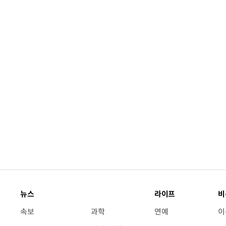
뉴스
라이프
비
속보
과학
연예
이