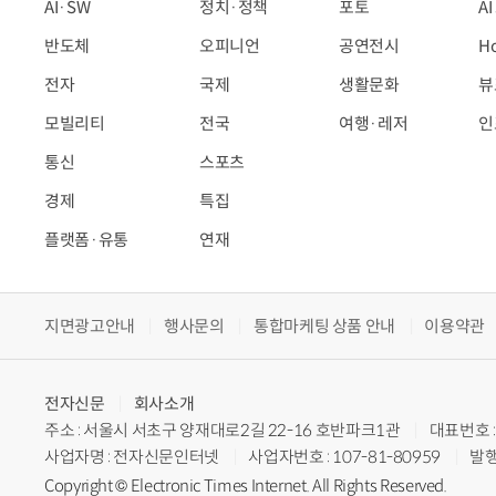
AI·SW
정치·정책
포토
A
반도체
오피니언
공연전시
H
전자
국제
생활문화
뷰
모빌리티
전국
여행·레저
인
통신
스포츠
경제
특집
플랫폼·유통
연재
지면광고안내
행사문의
통합마케팅 상품 안내
이용약관
전자신문
회사소개
주소 : 서울시 서초구 양재대로2길 22-16 호반파크1관
대표번호 : 
사업자명 : 전자신문인터넷
사업자번호 : 107-81-80959
발행
Copyright © Electronic Times Internet. All Rights Reserved.