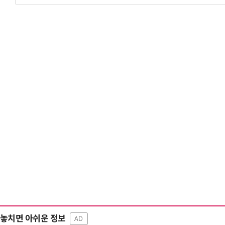
거미줄 쏘고 자동
놓치면 아쉬운 정보
AD