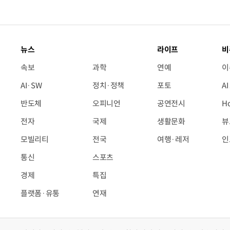
뉴스
라이프
비
속보
과학
연예
이
AI·SW
정치·정책
포토
A
반도체
오피니언
공연전시
H
전자
국제
생활문화
뷰
모빌리티
전국
여행·레저
인
통신
스포츠
경제
특집
플랫폼·유통
연재