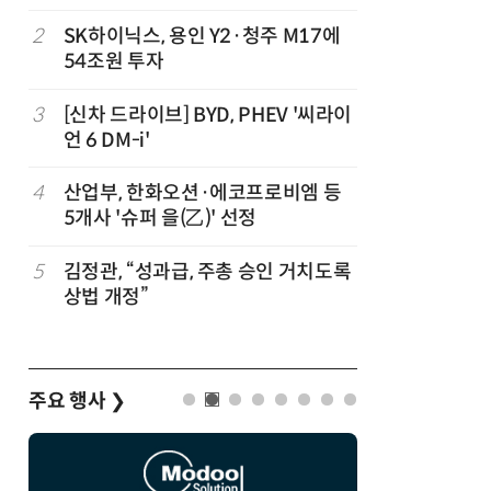
2
SK하이닉스, 용인 Y2·청주 M17에
7
1000원
54조원 투자
더스 'T-
…
3
[신차 드라이브] BYD, PHEV '씨라이
8
배민, 라
언 6 DM-i'
무자격 라
4
산업부, 한화오션·에코프로비엠 등
9
CJ대한통
5개사 '슈퍼 을(乙)' 선정
는다
5
김정관, “성과급, 주총 승인 거치도록
10
트럼프, 
상법 개정”
콘 파생상
주요 행사
❯