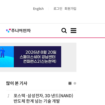
English
로그인
회원가입
많이 본 기사
1
포스텍·삼성전자, 3D 낸드(NAND)
6
창사 첫 
반도체 한계 넘는 기술 개발
봉 6.3%