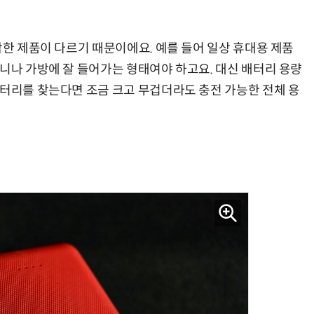
적합한 제품이 다르기 때문이에요. 예를 들어 일상 휴대용 제품
머니나 가방에 잘 들어가는 형태여야 하고요. 대신 배터리 용량
“계속 쫓아왔다”…도망치던 우크라 민간인 공격한 러 자폭 드론
진정한 우정?…친구 구하려다 둘 다 의자 틈에 목이 낀
배터리를 찾는다면 조금 크고 무겁더라도 충전 가능한 전체 용