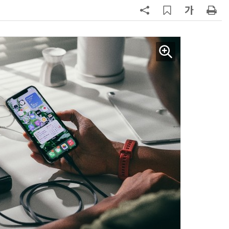
7
1000원 커피·45㎝ 피자…트레이
더스 'T-카페', 이마트 첫 입점
8
배민, 라이더 PASS 본인인증 도입
무자격 라이더 차단
9
CJ대한통운, 이마트24 택배 다시 맡
는다
10
트럼프, '반도체 핵심 원료' 폴리실리
콘 파생상품에 15% 관세