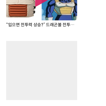
 순간
“입으면 전투력 상승?” 드래곤볼 전투복 닮은 중량조끼