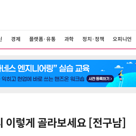
신
경제
플랫폼·유통
과학
정치·정책
오피니언
 이렇게 골라보세요 [전구남]
6
창사 첫 파업까지 갔던 카카오…연
봉 6.3% 인상 합의