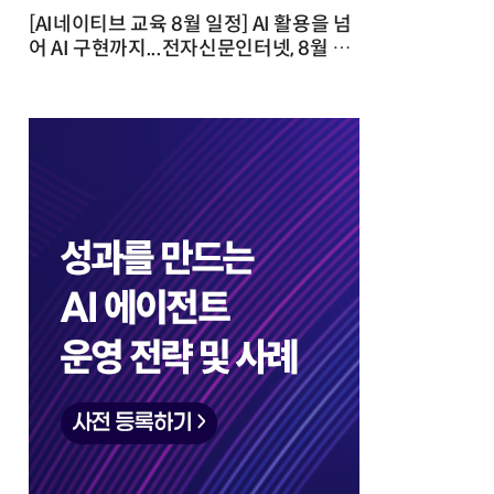
[AI네이티브 교육 8월 일정] AI 활용을 넘
어 AI 구현까지...전자신문인터넷, 8월 실
전 교육·워크숍 개최 발행일 : 2026-07-
23 10:46