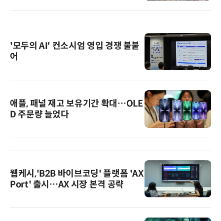
'모두의 AI' 컨소시엄 영입 경쟁 불붙
어
애플, 패널 재고 보유기간 확대…OLE
D 주문량 늘었다
웹케시,'B2B 바이브코딩' 플랫폼 'AX
Port' 출시…AX 시장 본격 공략