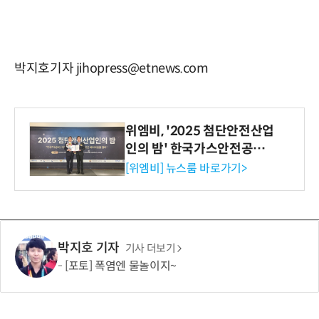
박지호기자 jihopress@etnews.com
위엠비, '2025 첨단안전산업
인의 밤' 한국가스안전공사
사장상 수상
[위엠비] 뉴스룸 바로가기>
박지호 기자
기사 더보기
[포토] 폭염엔 물놀이지~