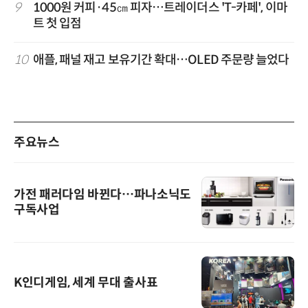
9
1000원 커피·45㎝ 피자…트레이더스 'T-카페', 이마
트 첫 입점
10
애플, 패널 재고 보유기간 확대…OLED 주문량 늘었다
주요뉴스
가전 패러다임 바뀐다…파나소닉도
구독사업
K인디게임, 세계 무대 출사표