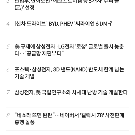
3
산업부, 한화오션·에코프로비엠 등 5개사 '슈퍼 을
(乙)' 선정
4
[신차 드라이브] BYD, PHEV '씨라이언 6 DM-i'
5
美 규제에 삼성전자·LG전자 '로청' 글로벌 출시 늦춘
다…“공급망 재편부터”
6
포스텍·삼성전자, 3D 낸드(NAND) 반도체 한계 넘는
기술 개발
7
삼성전자, 美 국립연구소와 차세대 난방 기술 개발한다
8
“네쇼라 뜨면 완판”…네이버서 '갤럭시 Z8' 사전판매
흥행 돌풍