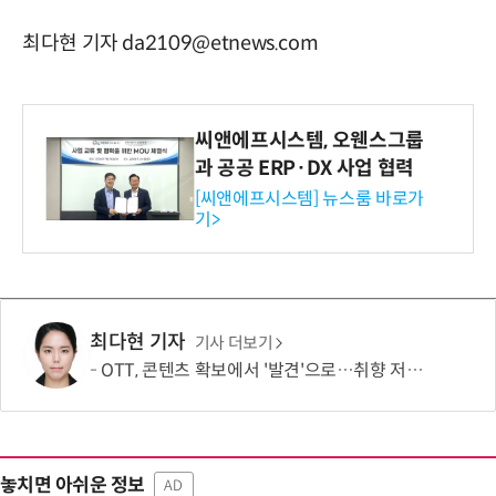
최다현 기자 da2109@etnews.com
씨앤에프시스템, 오웬스그룹
과 공공 ERP·DX 사업 협력
[씨앤에프시스템] 뉴스룸 바로가
기>
최다현 기자
기사 더보기
OTT, 콘텐츠 확보에서 '발견'으로…취향 저격이 이탈 막는다
놓치면 아쉬운 정보
AD