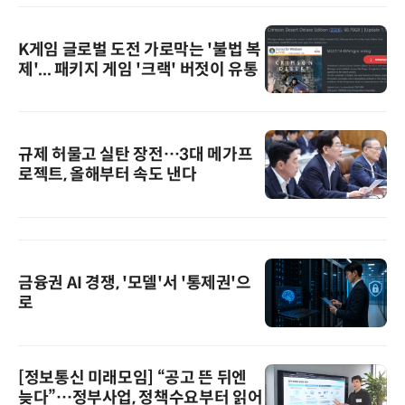
K게임 글로벌 도전 가로막는 '불법 복
제'... 패키지 게임 '크랙' 버젓이 유통
규제 허물고 실탄 장전…3대 메가프
로젝트, 올해부터 속도 낸다
금융권 AI 경쟁, '모델'서 '통제권'으
로
[정보통신 미래모임] “공고 뜬 뒤엔
늦다”…정부사업, 정책수요부터 읽어