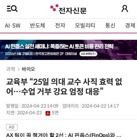
AI·SW
반도체
전자
모빌리티
통신
경제
과학
바이오
교육부 “25일 의대 교수 사직 효력 없
어…수업 거부 강요 엄정 대응”
발행일 : 2024-04-22 14:09
업데이트 : 2024-04-22 14:17
지면 :
2024-04-23
5면
AX 팀이 꼭 챙겨야 할 2선 : AI 핀옵스(FinOps)와 토큰 거버넌스 (8/21 잠실역)