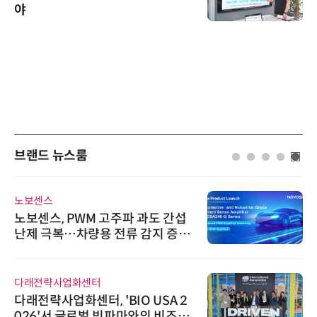
야
브랜드 뉴스룸
노보센스
노보센스, PWM 고주파 과도 간섭
난제 극복…차량용 전류 감지 증폭
기
다래전략사업화센터
다래전략사업화센터, 'BIO USA 2
026'서 글로벌 빅파마와의 비즈니