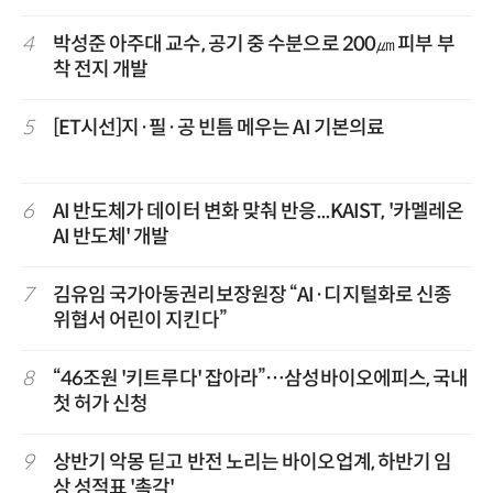
4
박성준 아주대 교수, 공기 중 수분으로 200㎛ 피부 부
착 전지 개발
5
[ET시선]지·필·공 빈틈 메우는 AI 기본의료
6
AI 반도체가 데이터 변화 맞춰 반응...KAIST, '카멜레온
AI 반도체' 개발
7
김유임 국가아동권리보장원장 “AI·디지털화로 신종
위협서 어린이 지킨다”
8
“46조원 '키트루다' 잡아라”…삼성바이오에피스, 국내
첫 허가 신청
9
상반기 악몽 딛고 반전 노리는 바이오업계, 하반기 임
상 성적표 '촉각'