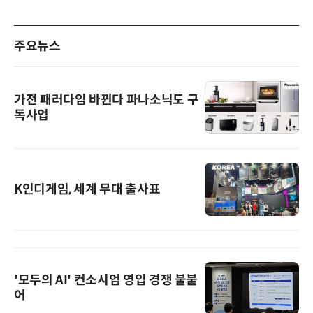
주요뉴스
가전 패러다임 바뀐다 파나소닉도 구
독사업
K인디게임, 세계 무대 출사표
'모두의 AI' 컨소시엄 영입 경쟁 불붙
어