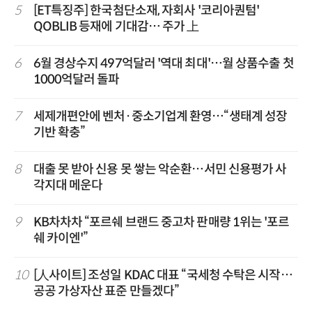
5
[ET특징주] 한국첨단소재, 자회사 '코리아퀀텀'
QOBLIB 등재에 기대감… 주가 上
6
6월 경상수지 497억달러 '역대 최대'…월 상품수출 첫
1000억달러 돌파
7
세제개편안에 벤처·중소기업계 환영…“생태계 성장
기반 확충”
8
대출 못 받아 신용 못 쌓는 악순환…서민 신용평가 사
각지대 메운다
9
KB차차차 “포르쉐 브랜드 중고차 판매량 1위는 '포르
쉐 카이엔'”
10
[人사이트] 조성일 KDAC 대표 “국세청 수탁은 시작…
공공 가상자산 표준 만들겠다”