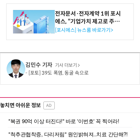
전자문서·전자계약 1위 포시
에스, “기업가치 제고로 주주
환원 강화” 계획 공시
[포시에스] 뉴스룸 바로가기>
김민수 기자
기사 더보기
[포토] 39도 폭염, 동굴 속으로
놓치면 아쉬운 정보
AD