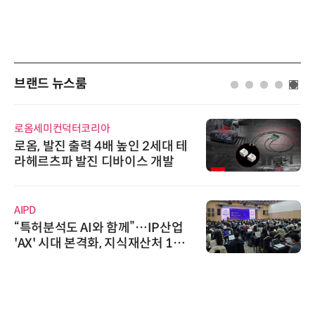
브랜드 뉴스룸
터코리아
씨앤에프시스템
력 4배 높인 2세대 테
씨앤에프시스템
발진 디바이스 개발
공 ERP·DX 
에이블스토어
AI와 함께”…IP산업
시놀로지, SK
본격화, 지식재산처 1호
상 보안 카메라 
터분석사 탄생
트너십 체결
노보센스
노보센스, PW