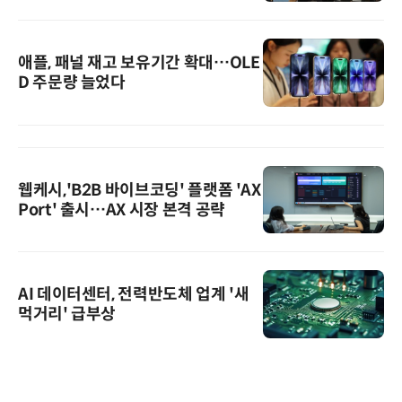
애플, 패널 재고 보유기간 확대…OLE
D 주문량 늘었다
웹케시,'B2B 바이브코딩' 플랫폼 'AX
Port' 출시…AX 시장 본격 공략
AI 데이터센터, 전력반도체 업계 '새
먹거리' 급부상