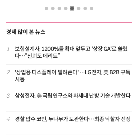
경제 많이 본 뉴스
1
보험설계사, 1200%룰 확대 앞두고 '상장 GA'로 쏠렸
다…“신뢰도 메리트”
2
'상업용 디스플레이 빌려쓴다' …LG전자, 美 B2B 구독
시동
3
삼성전자, 美 국립연구소와 차세대 난방 기술 개발한다
4
경찰 압수 코인, 두나무가 보관한다…최종 낙찰자 선정