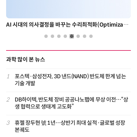
AI 시대의 의사결정을 바꾸는 수리최적화(Optimization): 실제 산업 적용 사례와 활용 전략
과학 많이 본 뉴스
1
포스텍·삼성전자, 3D 낸드(NAND) 반도체 한계 넘는
기술 개발
2
DB하이텍, 반도체 장비 공공나노팹에 무상 이전…“상
생 협력으로 생태계 고도화”
3
휴젤 장두현 號 1년…상반기 최대 실적·글로벌 성장
본궤도