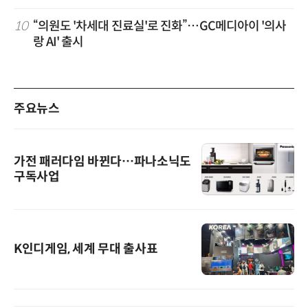
10
“의원도 '차세대 진료실'로 진화”…GC메디아이 '의사
랑 AI' 출시
주요뉴스
가전 패러다임 바뀐다…파나소닉도
구독사업
K인디게임, 세계 무대 출사표