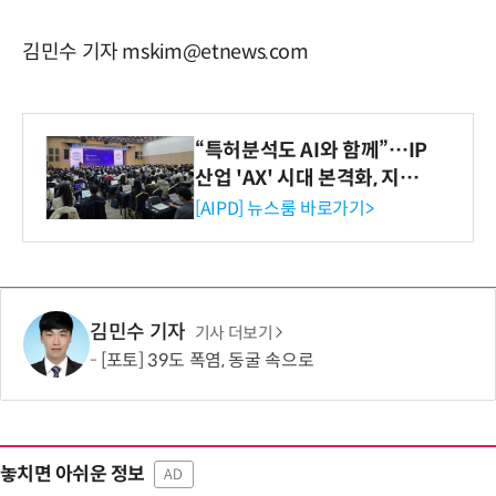
김민수 기자 mskim@etnews.com
“특허분석도 AI와 함께”…IP
산업 'AX' 시대 본격화, 지식
재산처 1호 AI IP데이터분석
[AIPD] 뉴스룸 바로가기>
사 탄생
김민수 기자
기사 더보기
[포토] 39도 폭염, 동굴 속으로
놓치면 아쉬운 정보
AD