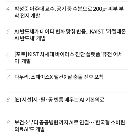
4
박성준 아주대 교수, 공기 중 수분으로 200㎛ 피부 부
착 전지 개발
5
AI 반도체가 데이터 변화 맞춰 반응...KAIST, '카멜레온
AI 반도체' 개발
6
[포토] KIST 차세대 바이러스 진단 플랫폼 '퓨전 어세
이' 개발
7
다누리, 스페이스X 팰컨9 달 충돌 전후 포착
8
[ET시선]지·필·공 빈틈 메우는 AI 기본의료
9
보건소부터 공공병원까지 AI로 연결…'한국형 소버린
의료AI'도 개발