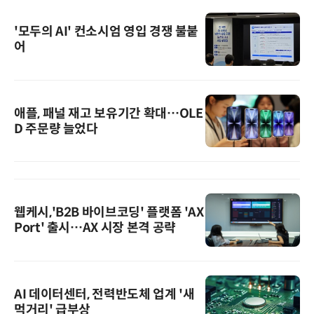
'모두의 AI' 컨소시엄 영입 경쟁 불붙
어
애플, 패널 재고 보유기간 확대…OLE
D 주문량 늘었다
웹케시,'B2B 바이브코딩' 플랫폼 'AX
Port' 출시…AX 시장 본격 공략
AI 데이터센터, 전력반도체 업계 '새
먹거리' 급부상