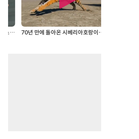
스파이더맨 웹 슈터
70년 만에 돌아온 시베리아호랑이…카자흐스탄 야생에 풀렸다