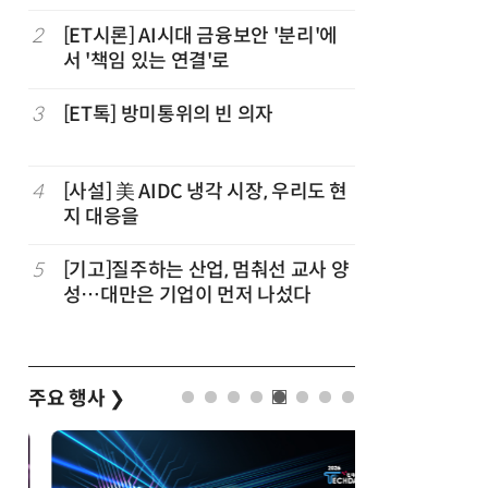
2
[ET시론] AI시대 금융보안 '분리'에
7
[디지털문
서 '책임 있는 연결'로
협정, '
요하다
3
[ET톡] 방미통위의 빈 의자
8
[人사이트
더 “진정
능한 삶 
4
[사설] 美 AIDC 냉각 시장, 우리도 현
9
[조현래의
지 대응을
과 K컬처
5
[기고]질주하는 산업, 멈춰선 교사 양
10
[ET톡] 
성…대만은 기업이 먼저 나섰다
지 않도록
주요 행사
❯