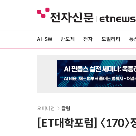
AI·SW
반도체
전자
모빌리티
통
오피니언
칼럼
[ET대학포럼] 〈170