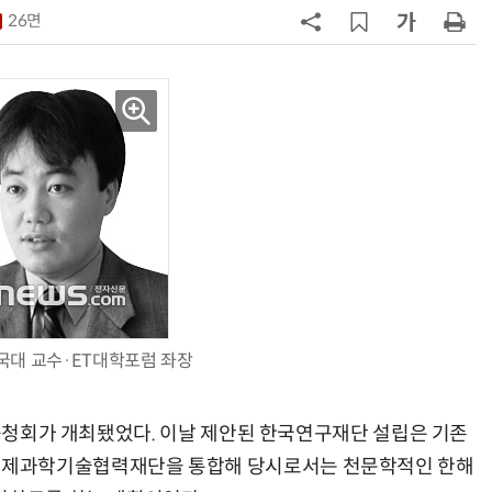
26면
7
[디지털문서 인사이트] 디지털통상
협정, '상호인정 체계'라는 다리가 필
요하다
8
[人사이트] 신애라 교원 웰스 앰배서
더 “진정한 웰니스는 균형…지속 가
능한 삶 구현해야”
9
[조현래의 콘텐츠 脈] 〈15〉문화기술
과 K컬처산업의 미래
10
[ET톡] 통관 개편, 또 다른 제재가 되
지 않도록
국대 교수·ET대학포럼 좌장
 공청회가 개최됐었다. 이날 제안된 한국연구재단 설립은 기존
국제과학기술협력재단을 통합해 당시로서는 천문학적인 한해