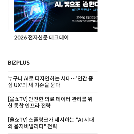
2026 전자신문 테크데이
제8회 AI정
BIZPLUS
누구나 AI로 디자인하는 시대…'인간 중
심 UX'의 새 기준을 묻다
[올쇼TV] 안전한 의료 데이터 관리를 위
한 통합 인프라 전략
[올쇼TV] 스플렁크가 제시하는 "AI 시대
의 옵저버빌리티" 전략