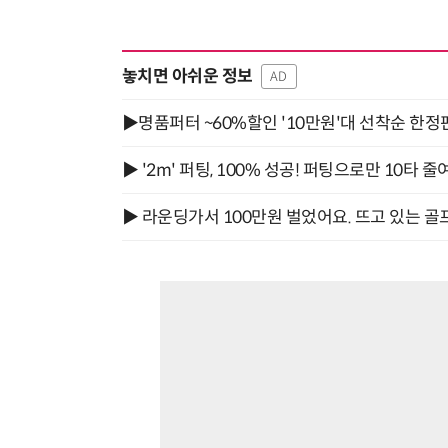
놓치면 아쉬운 정보
AD
▶명품퍼터 ~60%할인 '10만원'대 선착순 한정
▶ '2m' 퍼팅, 100% 성공! 퍼팅으로만 10타 줄
▶ 라운딩가서 100만원 벌었어요. 뜨고 있는 골