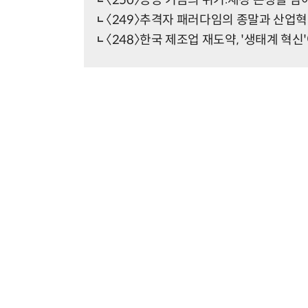
〈250〉공공 기금의 위기:재정 논쟁을 넘
〈249〉추격자 패러다임의 종말과 산업
〈248〉한국 제조업 재도약, '생태계 혁신