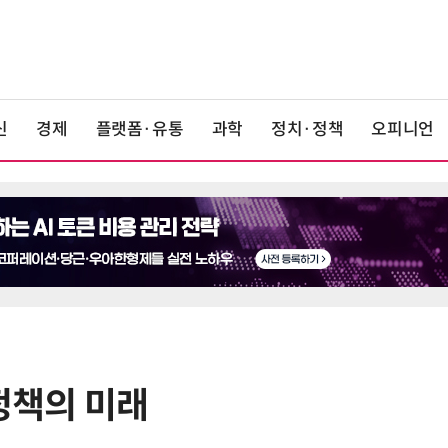
신
경제
플랫폼·유통
과학
정치·정책
오피니언
〉정책의 미래
6
[사설] AI 패권·산업 활력 제고에 모
두 쏟자