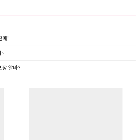
판매!
여~
프장 알바?