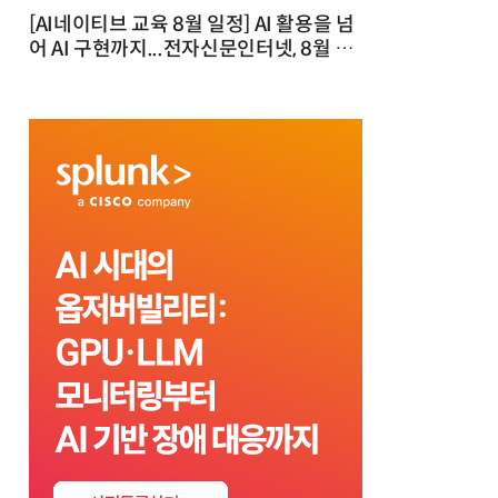
[AI네이티브 교육 8월 일정] AI 활용을 넘
어 AI 구현까지...전자신문인터넷, 8월 실
전 교육·워크숍 개최 발행일 : 2026-07-
23 10:46