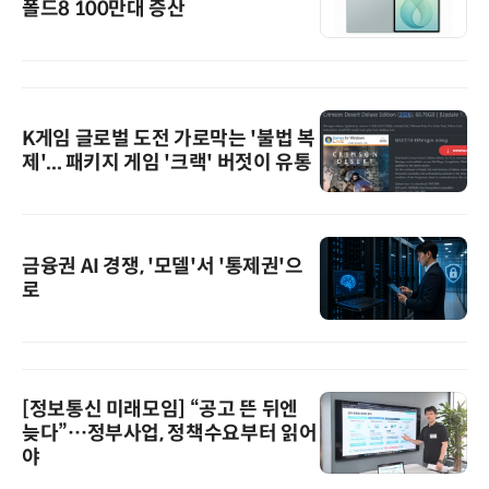
폴드8 100만대 증산
K게임 글로벌 도전 가로막는 '불법 복
제'... 패키지 게임 '크랙' 버젓이 유통
금융권 AI 경쟁, '모델'서 '통제권'으
로
[정보통신 미래모임] “공고 뜬 뒤엔
늦다”…정부사업, 정책수요부터 읽어
야