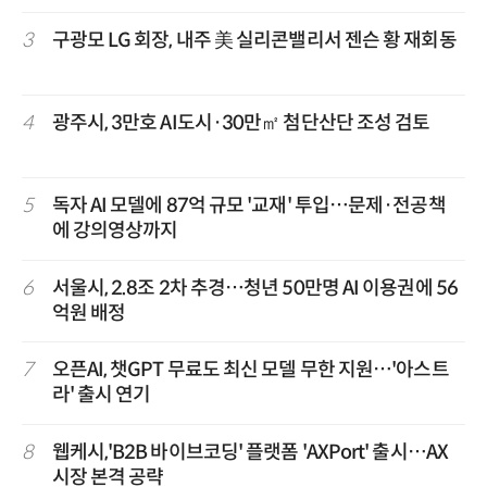
3
구광모 LG 회장, 내주 美 실리콘밸리서 젠슨 황 재회동
4
광주시, 3만호 AI도시·30만㎡ 첨단산단 조성 검토
5
독자 AI 모델에 87억 규모 '교재' 투입…문제·전공책
에 강의영상까지
6
서울시, 2.8조 2차 추경…청년 50만명 AI 이용권에 56
억원 배정
7
오픈AI, 챗GPT 무료도 최신 모델 무한 지원…'아스트
라' 출시 연기
8
웹케시,'B2B 바이브코딩' 플랫폼 'AXPort' 출시…AX
시장 본격 공략