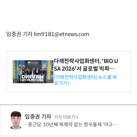
임중권 기자 lim9181@etnews.com
다래전략사업화센터, 'BIO U
SA 2026'서 글로벌 빅파마
와의 비즈니스 미팅 지원…K
[다래전략사업화센터] 뉴스룸 바
로가기>
-바이오 해외 진출 교두보 확
보
임중권 기자
기사 더보기
종근당, 10년째 복제약 없는 항우울제 '아고멜라틴' 개발 추진