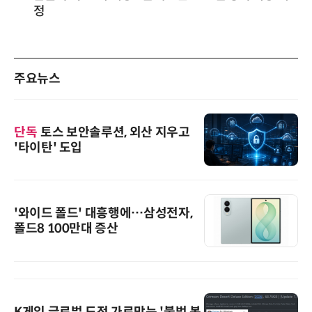
정
주요뉴스
단독
토스 보안솔루션, 외산 지우고
'타이탄' 도입
'와이드 폴드' 대흥행에…삼성전자,
폴드8 100만대 증산
K게임 글로벌 도전 가로막는 '불법 복