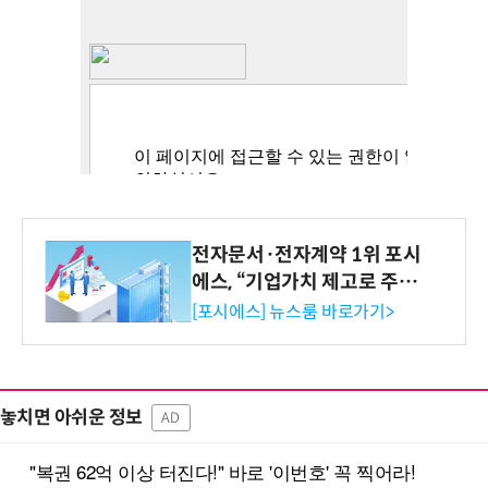
전자문서·전자계약 1위 포시
에스, “기업가치 제고로 주주
환원 강화” 계획 공시
[포시에스] 뉴스룸 바로가기>
놓치면 아쉬운 정보
AD