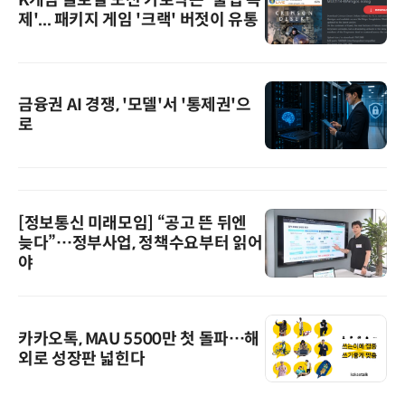
제'... 패키지 게임 '크랙' 버젓이 유통
금융권 AI 경쟁, '모델'서 '통제권'으
로
[정보통신 미래모임] “공고 뜬 뒤엔
늦다”…정부사업, 정책수요부터 읽어
야
카카오톡, MAU 5500만 첫 돌파…해
외로 성장판 넓힌다