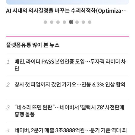
AI 시대의 의사결정을 바꾸는 수리최적화(Optimization): 실제 산업 적용 사례와 활용 전략
플랫폼유통 많이 본 뉴스
1
배민, 라이더 PASS 본인인증 도입…무자격 라이더 차
단
2
창사 첫 파업까지 갔던 카카오…연봉 6.3% 인상 합의
3
“네쇼라 뜨면 완판”…네이버서 '갤럭시 Z8' 사전판매
흥행 돌풍
4
네이버, 2분기 매출 3조3888억원…분기 기준 역대 최