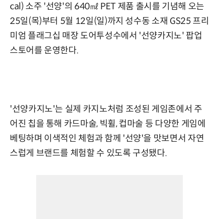
cal) 소주 '선양'의 640㎖ PET 제품 출시를 기념해 오는
25일(목)부터 5월 12일(일)까지 성수동 소재 GS25 프리
미엄 플래그십 매장 도어투성수에서 '선양카지노' 팝업
스토어를 운영한다.
'선양카지노'는 실제 카지노처럼 조성된 게임존에서 주
어진 칩을 통해 카드마술, 빅휠, 컵마술 등 다양한 게임에
베팅하며 이색적인 체험과 함께 '선양'을 맛보면서 자연
스럽게 브랜드를 체험할 수 있도록 구성됐다.