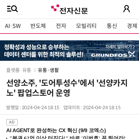
AI·SW
반도체
전자
모빌리티
통신
경제
플랫폼·유통
유통·생활
선양소주, '도어투성수'에서 '선양카지
노' 팝업스토어 운영
발행일 : 2024-04-24 18:15
업데이트 : 2024-04-24 18:15
AI AGENT로 완성하는 CX 혁신 (9/9 코엑스)