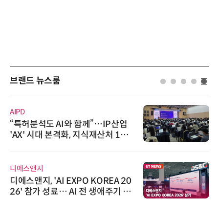
브랜드 뉴스룸
AIPD
“특허분석도 AI와 함께”…IP산업
'AX' 시대 본격화, 지식재산처 1호
AI IP데이터분석사 탄생
디에스앤지
디에스앤지, 'AI EXPO KOREA 20
26' 참가 성료… AI 전 생애주기 아
우르는 통합 솔루션 선봬