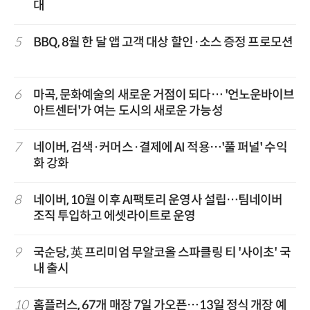
대
5
BBQ, 8월 한 달 앱 고객 대상 할인·소스 증정 프로모션
6
마곡, 문화예술의 새로운 거점이 되다… '언노운바이브
아트센터'가 여는 도시의 새로운 가능성
7
네이버, 검색·커머스·결제에 AI 적용…'풀 퍼널' 수익
화 강화
8
네이버, 10월 이후 AI팩토리 운영사 설립…팀네이버
조직 투입하고 에셋라이트로 운영
9
국순당, 英 프리미엄 무알코올 스파클링 티 '사이초' 국
내 출시
10
홈플러스, 67개 매장 7일 가오픈…13일 정식 개장 예