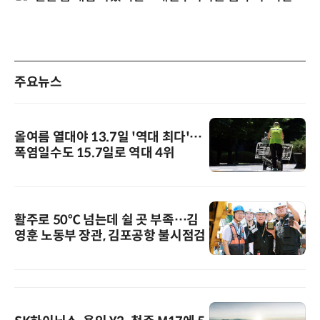
주요뉴스
올여름 열대야 13.7일 '역대 최다'…
폭염일수도 15.7일로 역대 4위
활주로 50℃ 넘는데 쉴 곳 부족…김
영훈 노동부 장관, 김포공항 불시점검