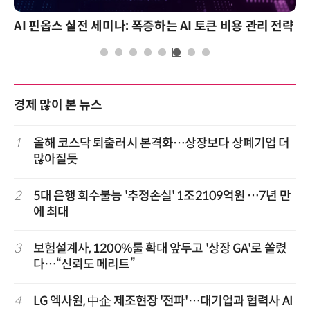
AI 핀옵스 실전 세미나: 폭증하는 AI 토큰 비용 관리 전략
경제 많이 본 뉴스
1
올해 코스닥 퇴출러시 본격화…상장보다 상폐기업 더
많아질듯
2
5대 은행 회수불능 '추정손실' 1조2109억원 …7년 만
에 최대
3
보험설계사, 1200%룰 확대 앞두고 '상장 GA'로 쏠렸
다…“신뢰도 메리트”
4
LG 엑사원, 中企 제조현장 '전파'…대기업과 협력사 AI