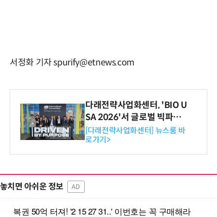
서정화 기자 spurify@etnews.com
다래전략사업화센터, 'BIO U
SA 2026'서 글로벌 빅파마
와의 비즈니스 미팅 지원…K
[다래전략사업화센터] 뉴스룸 바
로가기>
-바이오 해외 진출 교두보 확
보
놓치면 아쉬운 정보
AD