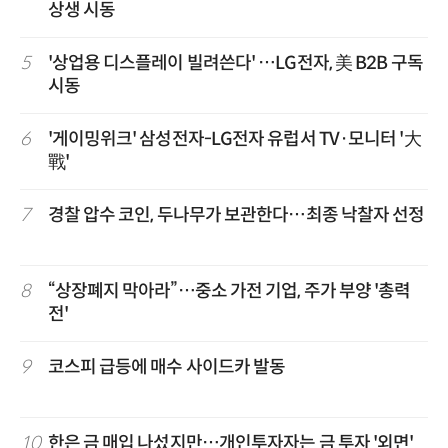
상생 시동
5
'상업용 디스플레이 빌려쓴다' …LG전자, 美 B2B 구독
시동
6
'게이밍위크' 삼성전자-LG전자 유럽서 TV·모니터 '大
戰'
7
경찰 압수 코인, 두나무가 보관한다…최종 낙찰자 선정
8
“상장폐지 막아라”…중소 가전 기업, 주가 부양 '총력
전'
9
코스피 급등에 매수 사이드카 발동
10
한은 금 매입 나섰지만…개인투자자는 금 투자 '외면'