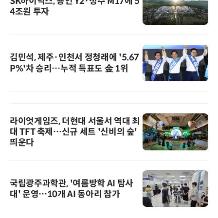
SK하이닉스, 용인 Y2·청주 M17에 5
4조원 투자
김민석, 제주·인천서 정청래에 '5.67
P%'차 승리…누적 득표도 金 1위
라이엇게임즈, 더현대 서울서 역대 최
대 TFT 축제…신규 세트 '신비의 숲'
띄운다
국립광주과학관, '여름방학 AI 탐사
대' 운영…10개 AI 동아리 참가