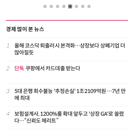
경제 많이 본 뉴스
1
올해 코스닥 퇴출러시 본격화…상장보다 상폐기업 더
많아질듯
2
단독
쿠팡에서 카드대출 받는다
3
5대 은행 회수불능 '추정손실' 1조2109억원 …7년 만
에 최대
4
보험설계사, 1200%룰 확대 앞두고 '상장 GA'로 쏠렸
다…“신뢰도 메리트”