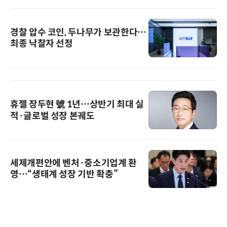
경찰 압수 코인, 두나무가 보관한다…
최종 낙찰자 선정
휴젤 장두현 號 1년…상반기 최대 실
적·글로벌 성장 본궤도
세제개편안에 벤처·중소기업계 환
영…“생태계 성장 기반 확충”