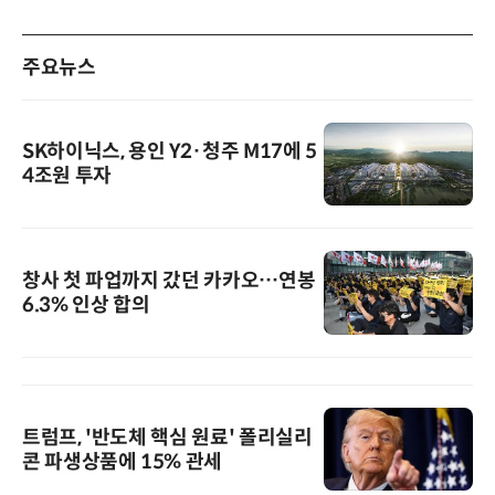
주요뉴스
SK하이닉스, 용인 Y2·청주 M17에 5
4조원 투자
창사 첫 파업까지 갔던 카카오…연봉
6.3% 인상 합의
트럼프, '반도체 핵심 원료' 폴리실리
콘 파생상품에 15% 관세