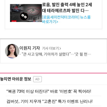
로옴, 발진 출력 4배 높인 2세
대 테라헤르츠파 발진 디바이
스 개발
[로옴세미컨덕터코리아] 뉴스룸
바로가기>
이원지 기자
기사 더보기
“큰 사고 당해, 기아차가 살렸다”…'굿 윌 헌팅' 여배우, “360도 에어백 굿”
놓치면 아쉬운 정보
AD