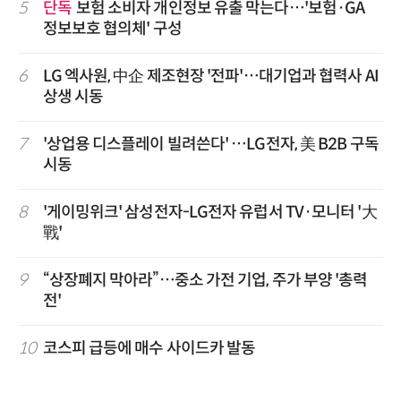
5
단독
보험 소비자 개인정보 유출 막는다…'보험·GA
정보보호 협의체' 구성
6
LG 엑사원, 中企 제조현장 '전파'…대기업과 협력사 AI
상생 시동
7
'상업용 디스플레이 빌려쓴다' …LG전자, 美 B2B 구독
시동
8
'게이밍위크' 삼성전자-LG전자 유럽서 TV·모니터 '大
戰'
9
“상장폐지 막아라”…중소 가전 기업, 주가 부양 '총력
전'
10
코스피 급등에 매수 사이드카 발동