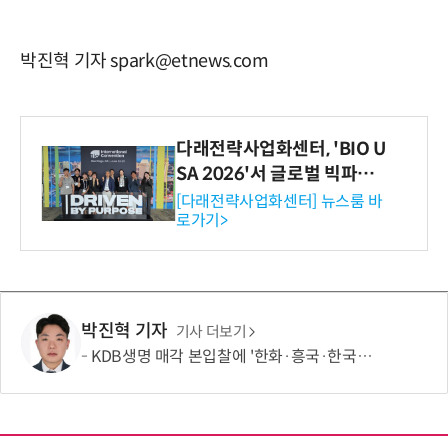
박진혁 기자 spark@etnews.com
다래전략사업화센터, 'BIO U
SA 2026'서 글로벌 빅파마
와의 비즈니스 미팅 지원…K
[다래전략사업화센터] 뉴스룸 바
로가기>
-바이오 해외 진출 교두보 확
보
박진혁 기자
기사 더보기
KDB생명 매각 본입찰에 '한화·흥국·한국금융' 참여