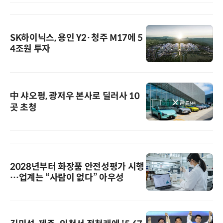
SK하이닉스, 용인 Y2·청주 M17에 5
4조원 투자
中 샤오펑, 광저우 본사로 딜러사 10
곳 초청
2028년부터 화장품 안전성평가 시행
…업계는 “사람이 없다” 아우성