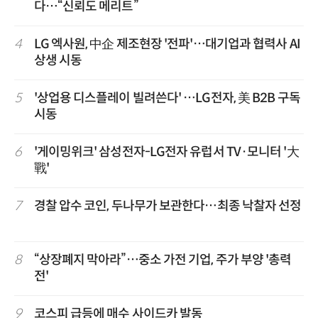
다…“신뢰도 메리트”
4
LG 엑사원, 中企 제조현장 '전파'…대기업과 협력사 AI
상생 시동
5
'상업용 디스플레이 빌려쓴다' …LG전자, 美 B2B 구독
시동
6
'게이밍위크' 삼성전자-LG전자 유럽서 TV·모니터 '大
戰'
7
경찰 압수 코인, 두나무가 보관한다…최종 낙찰자 선정
8
“상장폐지 막아라”…중소 가전 기업, 주가 부양 '총력
전'
9
코스피 급등에 매수 사이드카 발동