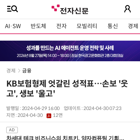
AI·SW
반도체
전자
모빌리티
통신
경제
경제
금융
KB보험형제 엇갈린 성적표…손보 '웃
고', 생보 '울고'
발행일 : 2024-04-29 16:00
업데이트 : 2024-04-30 07:23
지면 :
2024-04-30
12면
차세대 테크 비즈니스의 치트키, 양자컴퓨팅 기회를 선점하라! (8/28 강남역)