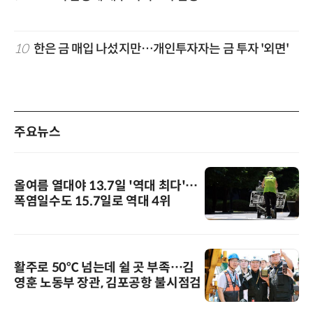
10
한은 금 매입 나섰지만…개인투자자는 금 투자 '외면'
주요뉴스
올여름 열대야 13.7일 '역대 최다'…
폭염일수도 15.7일로 역대 4위
활주로 50℃ 넘는데 쉴 곳 부족…김
영훈 노동부 장관, 김포공항 불시점검