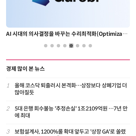
AI 시대의 의사결정을 바꾸는 수리최적화(Optimization): 실제 산업 적용 사례와 활용 전략
AI
경제 많이 본 뉴스
1
올해 코스닥 퇴출러시 본격화…상장보다 상폐기업 더
많아질듯
2
5대 은행 회수불능 '추정손실' 1조2109억원 …7년 만
에 최대
3
보험설계사, 1200%룰 확대 앞두고 '상장 GA'로 쏠렸