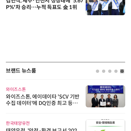
김민석, 제주·인천서 정청래에 '5.67
P%'차 승리…누적 득표도 金 1위
브랜드 뉴스룸
와이즈스톤
와이즈스톤, 에이데이타 'SCV 기반
수집 데이터'에 DQ인증 최고 등급
수여
한국태양유전
태양유전, '안전·환경 보고서 202