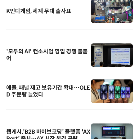
K인디게임, 세계 무대 출사표
'모두의 AI' 컨소시엄 영입 경쟁 불붙
어
애플, 패널 재고 보유기간 확대…OLE
D 주문량 늘었다
웹케시,'B2B 바이브코딩' 플랫폼 'AX
Port' 출시…AX 시장 본격 공략