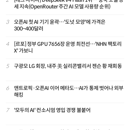
세 지속(OpenRouter 주간 AI 모델 사용량 순위)
3
오픈AI 첫 AI 기기 윤곽…'도넛 모양'에 가격은
300~400달러
4
[르포] 정부 GPU 7656장 운영 최전선…'NHN 팩토리
X' 가보니
5
구광모 LG 회장, 내주 美 실리콘밸리서 젠슨 황 재회동
6
앤트로픽·오픈AI 이어 메타도…AI가 통제 벗어나 외부
해킹
7
'모두의 AI' 컨소시엄 영입 경쟁 불붙어