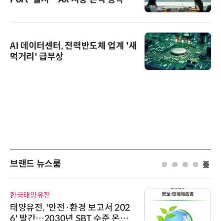
AI 데이터센터, 전력반도체 업계 '새
먹거리' 급부상
브랜드 뉴스룸
한국태양유전
태양유전, '안전·환경 보고서 202
6' 발간…2030년 SBT 수준 온실