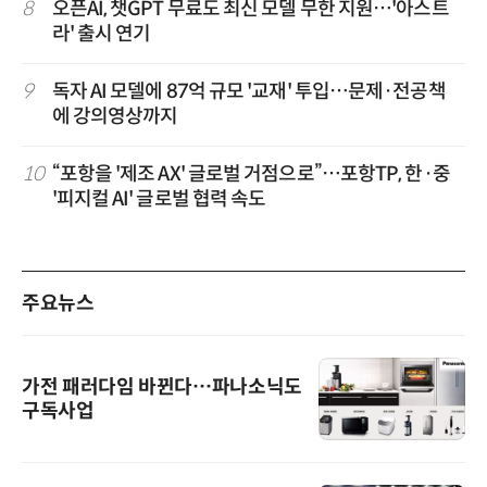
8
오픈AI, 챗GPT 무료도 최신 모델 무한 지원…'아스트
라' 출시 연기
9
독자 AI 모델에 87억 규모 '교재' 투입…문제·전공책
에 강의영상까지
10
“포항을 '제조 AX' 글로벌 거점으로”…포항TP, 한·중
'피지컬 AI' 글로벌 협력 속도
주요뉴스
가전 패러다임 바뀐다…파나소닉도
구독사업