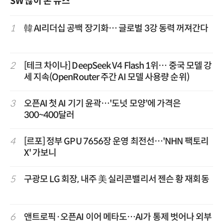
SW 많이 본 뉴스
1
韓 AI리더십 공백 장기화… 글로벌 3강 동력 꺼져간다
2
[테크 차이나] DeepSeek V4 Flash 1위… 중국 모델 강
세 지속(OpenRouter 주간 AI 모델 사용량 순위)
3
오픈AI 첫 AI 기기 윤곽…'도넛 모양'에 가격은
300~400달러
4
[르포] 정부 GPU 7656장 운영 최전선…'NHN 팩토리
X' 가보니
5
구광모 LG 회장, 내주 美 실리콘밸리서 젠슨 황 재회동
6
앤트로픽·오픈AI 이어 메타도…AI가 통제 벗어나 외부