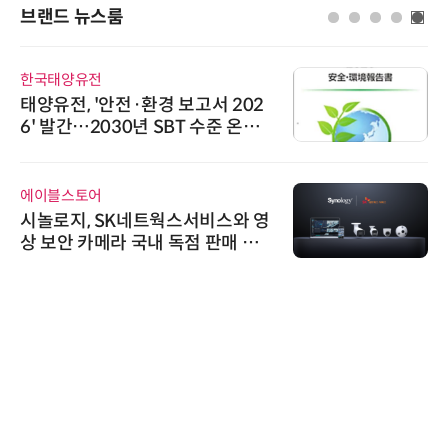
브랜드 뉴스룸
한국태양유전
태양유전, '안전·환경 보고서 202
6' 발간…2030년 SBT 수준 온실
가스 감축 추진
에이블스토어
시놀로지, SK네트웍스서비스와 영
상 보안 카메라 국내 독점 판매 파
트너십 체결