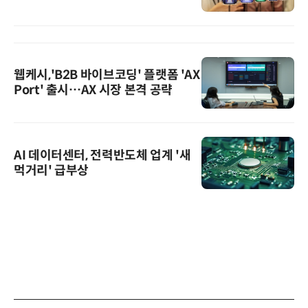
웹케시,'B2B 바이브코딩' 플랫폼 'AX
Port' 출시…AX 시장 본격 공략
AI 데이터센터, 전력반도체 업계 '새
먹거리' 급부상