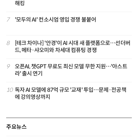
해킹
7
'모두의 AI' 컨소시엄 영입 경쟁 불붙어
8
[테크 차이나] '안경'이 AI 시대 새 플랫폼으로…선더버
드, 메타·샤오미와 차세대 컴퓨팅 경쟁
9
오픈AI, 챗GPT 무료도 최신 모델 무한 지원…'아스트
라' 출시 연기
10
독자 AI 모델에 87억 규모 '교재' 투입…문제·전공책
에 강의영상까지
주요뉴스