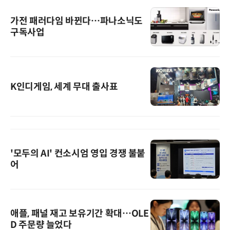
가전 패러다임 바뀐다…파나소닉도
구독사업
K인디게임, 세계 무대 출사표
'모두의 AI' 컨소시엄 영입 경쟁 불붙
어
애플, 패널 재고 보유기간 확대…OLE
D 주문량 늘었다