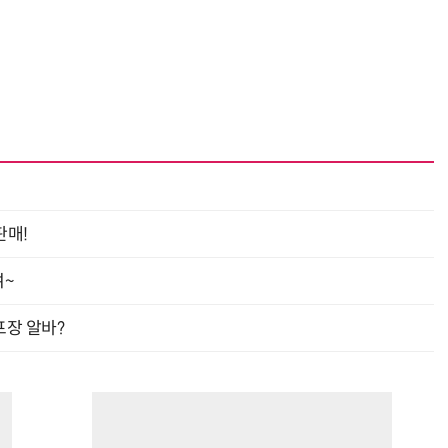
“계속 쫓아왔다”…도망치던 우크라 민간인 공격한 러 자폭 드론
진정한 우정?…친구 구하려다 둘 다 의자 틈에 목이 낀
판매!
여~
프장 알바?