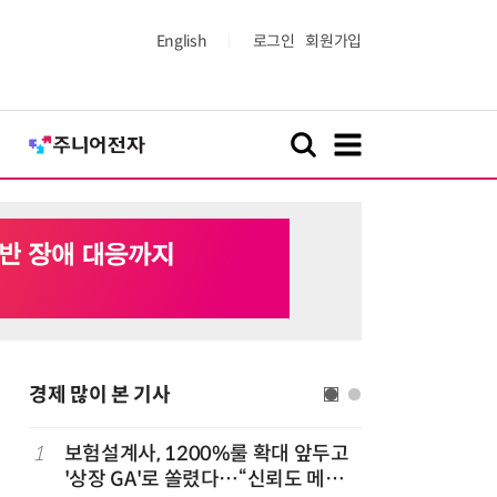
English
로그인
회원가입
경제 많이 본 기사
1
보험설계사, 1200%룰 확대 앞두고
6
6월 경상
돌
'상장 GA'로 쏠렸다…“신뢰도 메리
대'…월 