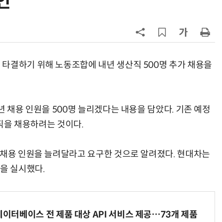
안
7
신차 쏟아내는 수입차, 최대 실적 찍
나
8
[클릭! 이차] 애스턴마틴 '헤리티지
에디션'
타결하기 위해 노동조합에 내년 생산직 500명 추가 채용을
9
[정구민의 테크읽기] 휴머노이드가
열어가는 디스플레이 산업의 새로운
년 채용 인원을 500명 늘리겠다는 내용을 담았다. 기존 예정
기회
10
한국자동차공학회, '2026 대학생 자
산직을 채용하려는 것이다.
작자동차대회 포뮬러 부문' 개최
 채용 인원을 늘려달라고 요구한 것으로 알려졌다. 현대차는
을 실시했다.
데이터베이스 전 제품 대상 API 서비스 제공…73개 제품