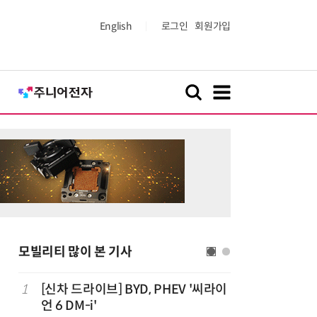
English
로그인
회원가입
모빌리티 많이 본 기사
치
1
[신차 드라이브] BYD, PHEV '씨라이
6
중국산 車
언 6 DM-i'
고 1위