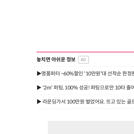
놓치면 아쉬운 정보
AD
▶명품퍼터 ~60%할인 '10만원'대 선착순 한정
▶ '2m' 퍼팅, 100% 성공! 퍼팅으로만 10타 줄
▶ 라운딩가서 100만원 벌었어요. 뜨고 있는 골