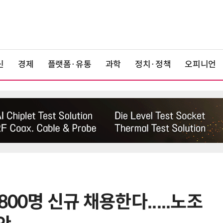
신
경제
플랫폼·유통
과학
정치·정책
오피니언
00명 신규 채용한다.....노조
6
중국산 車 수입 1년 새 2배…獨 제
고 1위