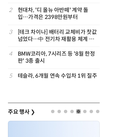
2
현대차, '디 올뉴 아반떼' 계약 돌
7
신차 쏟아
입…가격은 2398만원부터
나
3
[테크 차이나] 배터리 교체비가 찻값
8
[클릭! 
넘었다…中 전기차 재활용 체계 시
에디션'
험대
4
BMW코리아, 7시리즈 등 '8월 한정
9
[정구민의
판' 3종 출시
열어가는
기회
5
테슬라, 6개월 연속 수입차 1위 질주
10
한국자동차
작자동차대
주요 행사
❯