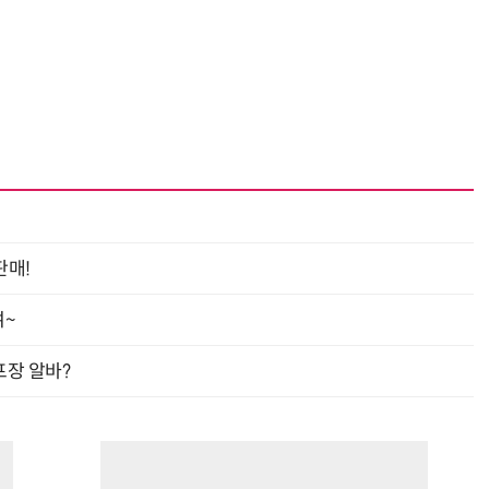
“계속 쫓아왔다”…도망치던 우크라 민간인 공격한 러 자폭 
판매!
여~
프장 알바?