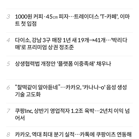
3
1000원 커피·45㎝ 피자…트레이더스 'T-카페', 이마
트 첫 입점
4
다이소, 강남 3구 매장 1년 새 19개→41개…'박리다
매'로 프리미엄 상권 정조준
5
상생협력법 개정안 '플랫폼 이중족쇄' 채우나
6
“찰떡같이 알아듣네”…카카오, '카나나-o' 음성 생성
기술 고도화
7
쿠팡Inc, 상반기 영업적자 1.2조 육박…2년치 이익 넘
어서
8
카카오, 역대 최대 분기 실적…카톡에 쿠팡이츠 연동해