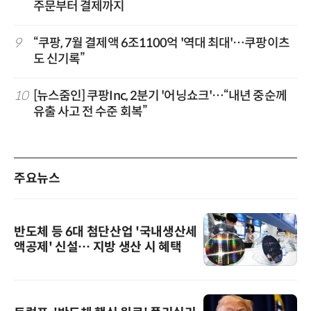
주문부터 결제까지
9
“쿠팡, 7월 결제액 6조1100억 '역대 최대'…쿠팡이츠
도 신기록”
10
[뉴스줌인] 쿠팡Inc, 2분기 '어닝쇼크'…“내년 중순께
유출 사고 전 수준 회복”
주요뉴스
반도체 등 6대 첨단산업 '국내생산세
액공제' 신설… 지방 생산 시 혜택