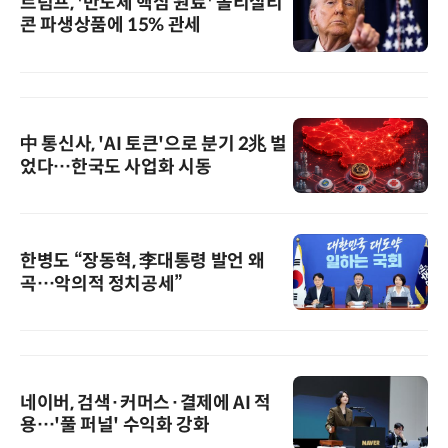
트럼프, '반도체 핵심 원료' 폴리실리
콘 파생상품에 15% 관세
中 통신사, 'AI 토큰'으로 분기 2兆 벌
었다…한국도 사업화 시동
한병도 “장동혁, 李대통령 발언 왜
곡…악의적 정치공세”
네이버, 검색·커머스·결제에 AI 적
용…'풀 퍼널' 수익화 강화