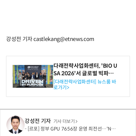
강성전 기자 castlekang@etnews.com
다래전략사업화센터, 'BIO U
SA 2026'서 글로벌 빅파마
와의 비즈니스 미팅 지원…K
[다래전략사업화센터] 뉴스룸 바
로가기>
-바이오 해외 진출 교두보 확
보
강성전 기자
기사 더보기
[르포] 정부 GPU 7656장 운영 최전선…'NHN 팩토리X' 가보니