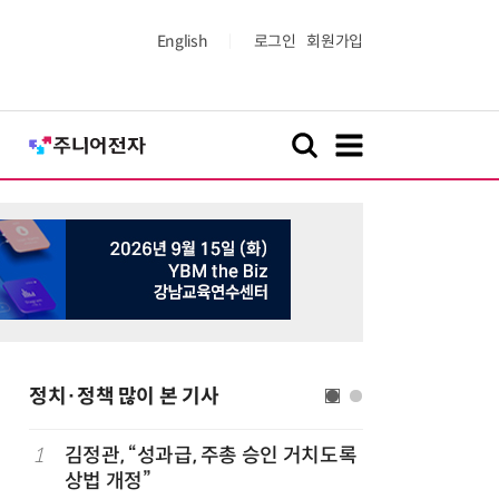
English
로그인
회원가입
정치·정책 많이 본 기사
1
김정관, “성과급, 주총 승인 거치도록
6
[사설] 
상법 개정”
여 대기업