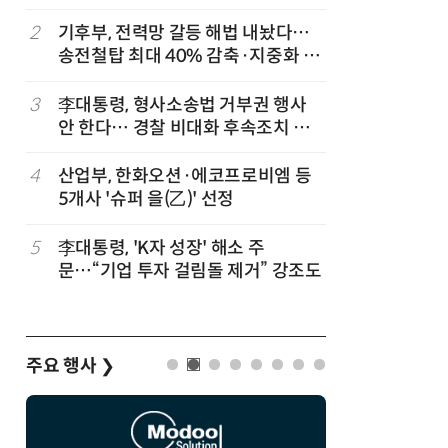
2
기후부, 전력망 갈등 해법 내놨다…
7
최저임금 
송전철탑 최대 40% 감축·지중화 확
동계·소상
대
3
李대통령, 형사소송법 거부권 행사
8
[하반기 
안 한다… 경찰 비대화 후속조치 점
메가프로
검
보기금' 
4
산업부, 한화오션·에코프로비엠 등
9
돌려차기 
5개사 '슈퍼 을(乙)' 선정
기 한번 
5
李대통령, 'K자 성장' 해소 주
10
국힘, 李
문…“기업 투자 걸림돌 제거” 강조도
다' 발언
주요 행사
❯