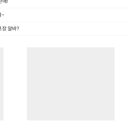
판매!
여~
프장 알바?