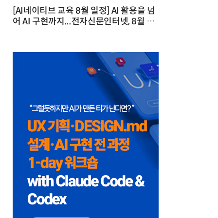
[AI네이티브 교육 8월 일정] AI 활용을 넘
어 AI 구현까지...전자신문인터넷, 8월 실
전 교육·워크숍 개최 발행일 : 2026-07-
23 10:46