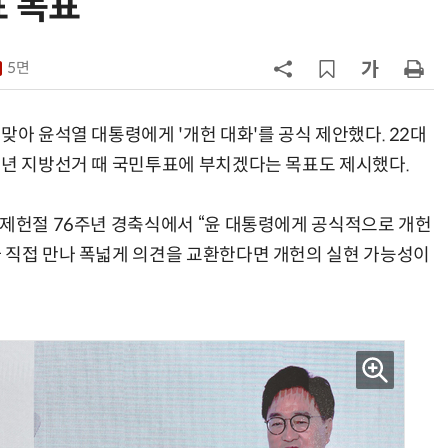
 목표”
7
최저임금 1만700원 최종 확정…노
동계·소상공인 이의 모두 기각
5면
8
[하반기 업무보고]산업부, 1600조
메가프로젝트 속도전…'산업자원안
맞아 윤석열 대통령에게 '개헌 대화'를 공식 제안했다. 22대
보기금' 신설해 공급망 사수
6년 지방선거 때 국민투표에 부치겠다는 목표도 제시했다.
9
돌려차기 피해자 불러 놓고 “돌려차
기 한번 해라”…선 넘은 친한계
 제헌절 76주년 경축식에서 “윤 대통령에게 공식적으로 개헌
10
국힘, 李 대통령 '형소법 안 읽어봤
 직접 만나 폭넓게 의견을 교환한다면 개헌의 실현 가능성이
다' 발언 공세…“역대급 망언”