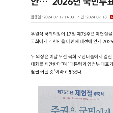
안…“2026년 국민투표
발행일 : 2024-07-17 14:08
지면 :
2024-07-18
우원식 국회의장이 17일 제76주년 제헌절을 
국회에서 개헌안을 마련해 대선에 앞서 202
우 의장은 이날 오전 국회 로텐더홀에서 열린
대화를 제안한다”며 “대통령과 입법부 대표가
훨씬 커질 것”이라고 밝혔다.