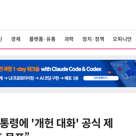
신
경제
플랫폼·유통
과학
정치·정책
오피니언
통령에 '개헌 대화' 공식 제
6
[사설] 차세대 전력반도체 R&D, 참
여 대기업 파격 혜택 줘라