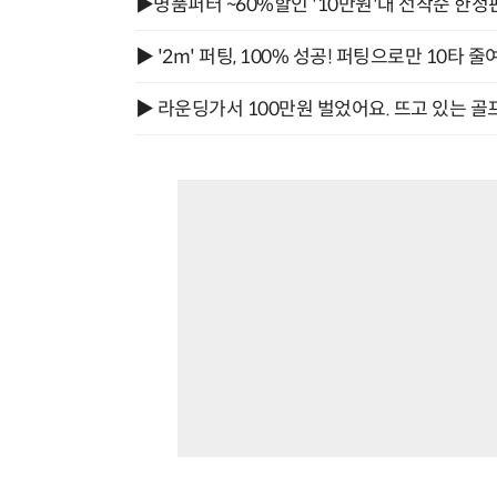
▶명품퍼터 ~60%할인 '10만원'대 선착순 한정
▶ '2m' 퍼팅, 100% 성공! 퍼팅으로만 10타 줄
▶ 라운딩가서 100만원 벌었어요. 뜨고 있는 골