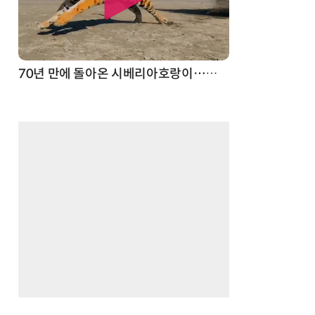
70년 만에 돌아온 시베리아호랑이…카자흐스탄 야생에 풀렸다