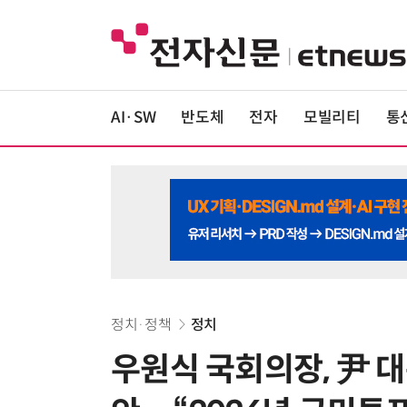
AI·SW
반도체
전자
모빌리티
통
정치·정책
정치
우원식 국회의장, 尹 대