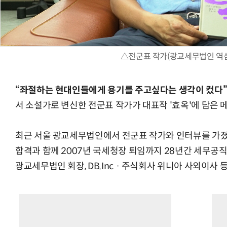
△전군표 작가(광교세무법인 역
“좌절하는 현대인들에게 용기를 주고싶다는 생각이 컸다
서 소설가로 변신한 전군표 작가가 대표작 '효옥'에 담은 
최근 서울 광교세무법인에서 전군표 작가와 인터뷰를 가졌다
합격과 함께 2007년 국세청장 퇴임까지 28년간 세무공
광교세무법인 회장, DB.Inc · 주식회사 위니아 사외이사 