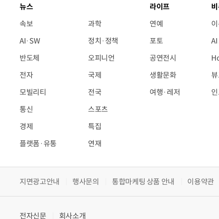
뉴스
라이프
비
속보
과학
연예
이
AI·SW
정치·정책
포토
A
반도체
오피니언
공연전시
H
전자
국제
생활문화
뷰
모빌리티
전국
여행·레저
인
통신
스포츠
경제
특집
플랫폼·유통
연재
지면광고안내
행사문의
통합마케팅 상품 안내
이용약관
전자신문
회사소개