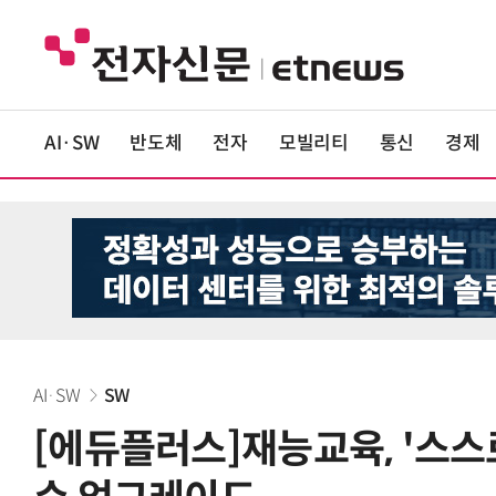
AI·SW
반도체
전자
모빌리티
통신
경제
AI·SW
SW
[에듀플러스]재능교육, '스