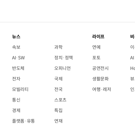
뉴스
라이프
비
속보
과학
연예
이
AI·SW
정치·정책
포토
A
반도체
오피니언
공연전시
H
전자
국제
생활문화
뷰
모빌리티
전국
여행·레저
인
통신
스포츠
경제
특집
플랫폼·유통
연재