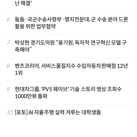
난 해결'
6
둠둠·국군수송사령부·명지전문대, 군 수송 분야 드론
활용 위한 업무협약
7
박상현 경기도의원 “융기원, 독자적 연구혁신 모델 구
축해야”
8
벤츠코리아, 서비스품질지수 수입자동차판매점 12년
1위
9
현대차그룹, 'PV5 웨이브' 기술 스토리 영상 조회수
1000만뷰 돌파
10
[포토] AI 자율주행 실력 겨루는 대학생들