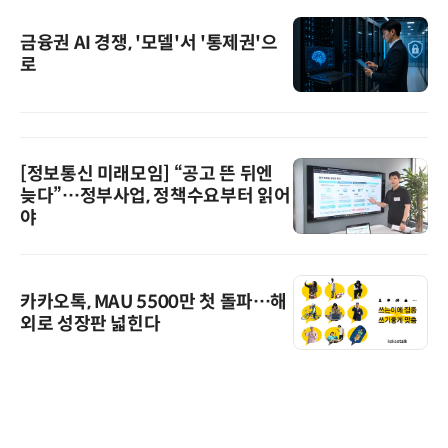
금융권 AI 경쟁, '모델'서 '통제권'으
로
[정보통신 미래모임] “공고 뜬 뒤엔
늦다”…정부사업, 정책수요부터 읽어
야
카카오톡, MAU 5500만 첫 돌파…해
외로 성장판 넓힌다