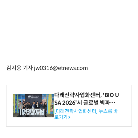
김지웅 기자 jw0316@etnews.com
다래전략사업화센터, 'BIO U
SA 2026'서 글로벌 빅파마
와의 비즈니스 미팅 지원…K
[다래전략사업화센터] 뉴스룸 바
로가기>
-바이오 해외 진출 교두보 확
보