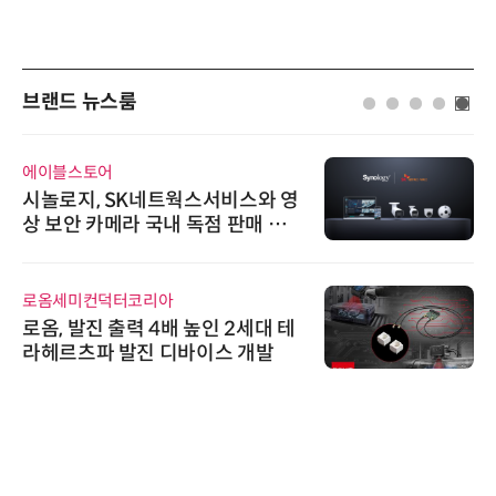
브랜드 뉴스룸
비쉐이
트웍스서비스와 영
비쉐이, 모든 주요 리
내 독점 판매 파
원하는 TSOP15300
신기 출시
노보센스
배 높인 2세대 테
노보센스, PWM 고주
디바이스 개발
난제 극복…차량용 전
기
AIPD
“특허분석도 AI와 함
'AX' 시대 본격화, 