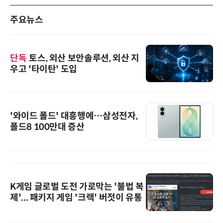
주요뉴스
단독
토스, 외산 보안솔루션, 외산 지
우고 '타이탄' 도입
'와이드 폴드' 대흥행에…삼성전자,
폴드8 100만대 증산
K게임 글로벌 도전 가로막는 '불법 복
제'... 패키지 게임 '크랙' 버젓이 유통