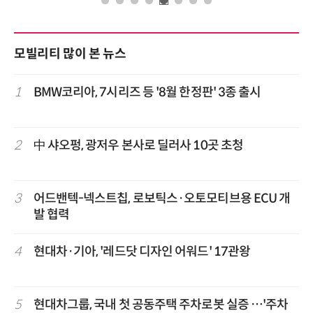
모빌리티 많이 본 뉴스
1
BMW코리아, 7시리즈 등 '8월 한정판' 3종 출시
2
中 샤오펑, 광저우 본사로 딜러사 10곳 초청
3
어드밴텍-넥스트칩, 로보틱스·오토모티브용 ECU 개
발 협력
4
현대차·기아, '레드닷 디자인 어워드' 17관왕
5
현대차그룹, 국내 첫 공동주택 주차로봇 실증 …'주차