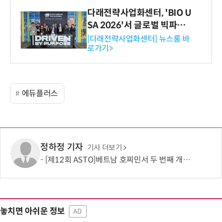
다래전략사업화센터, 'BIO U
SA 2026'서 글로벌 빅파마
와의 비즈니스 미팅 지원…K
[다래전략사업화센터] 뉴스룸 바
로가기>
-바이오 해외 진출 교두보 확
보
에듀플러스
정하정 기자
기사 더보기
[제12회 ASTO]베트남 호찌민서 두 번째 개최…1635㎞ 떨어진 하노이서도 참가
놓치면 아쉬운 정보
AD