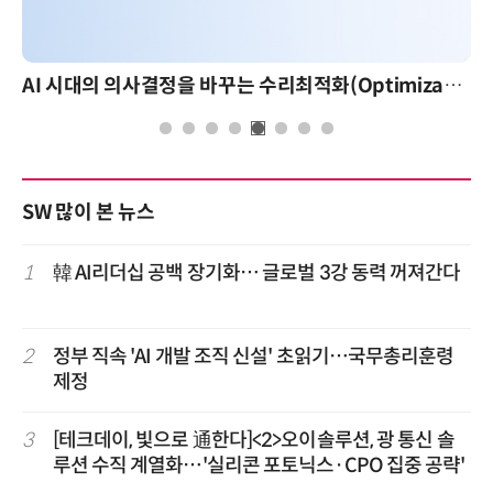
AI 시대의 의사결정을 바꾸는 수리최적화(Optimization): 실제 산업 적용 사례와 활용 전략
SW 많이 본 뉴스
1
韓 AI리더십 공백 장기화… 글로벌 3강 동력 꺼져간다
2
정부 직속 'AI 개발 조직 신설' 초읽기…국무총리훈령
제정
3
[테크데이, 빛으로 通한다]<2>오이솔루션, 광 통신 솔
루션 수직 계열화…'실리콘 포토닉스·CPO 집중 공략'