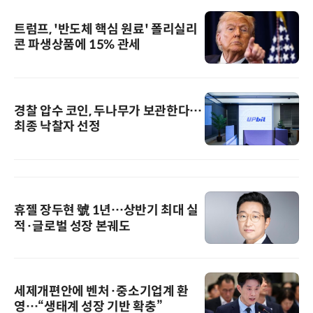
트럼프, '반도체 핵심 원료' 폴리실리
콘 파생상품에 15% 관세
경찰 압수 코인, 두나무가 보관한다…
최종 낙찰자 선정
휴젤 장두현 號 1년…상반기 최대 실
적·글로벌 성장 본궤도
세제개편안에 벤처·중소기업계 환
영…“생태계 성장 기반 확충”