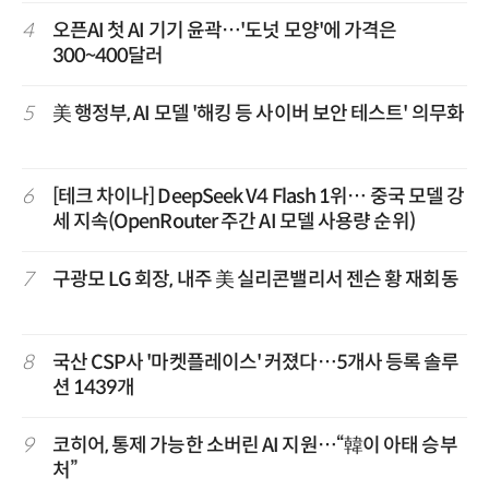
4
오픈AI 첫 AI 기기 윤곽…'도넛 모양'에 가격은
300~400달러
5
美 행정부, AI 모델 '해킹 등 사이버 보안 테스트' 의무화
6
[테크 차이나] DeepSeek V4 Flash 1위… 중국 모델 강
세 지속(OpenRouter 주간 AI 모델 사용량 순위)
7
구광모 LG 회장, 내주 美 실리콘밸리서 젠슨 황 재회동
8
국산 CSP사 '마켓플레이스' 커졌다…5개사 등록 솔루
션 1439개
9
코히어, 통제 가능한 소버린 AI 지원…“韓이 아태 승부
처”