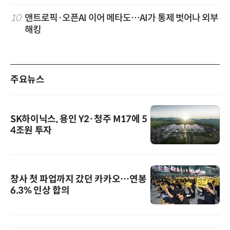
10
앤트로픽·오픈AI 이어 메타도…AI가 통제 벗어나 외부
해킹
주요뉴스
SK하이닉스, 용인 Y2·청주 M17에 5
4조원 투자
창사 첫 파업까지 갔던 카카오…연봉
6.3% 인상 합의