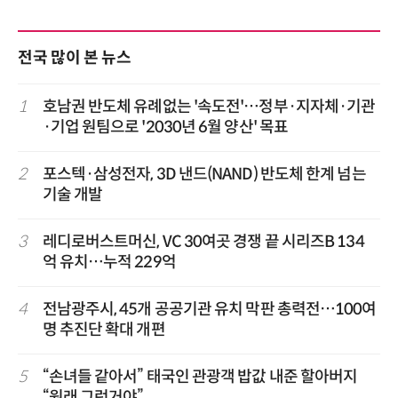
전국 많이 본 뉴스
1
호남권 반도체 유례없는 '속도전'…정부·지자체·기관
·기업 원팀으로 '2030년 6월 양산' 목표
2
포스텍·삼성전자, 3D 낸드(NAND) 반도체 한계 넘는
기술 개발
3
레디로버스트머신, VC 30여곳 경쟁 끝 시리즈B 134
억 유치…누적 229억
4
전남광주시, 45개 공공기관 유치 막판 총력전…100여
명 추진단 확대 개편
5
“손녀들 같아서” 태국인 관광객 밥값 내준 할아버지
“원래 그런거야”