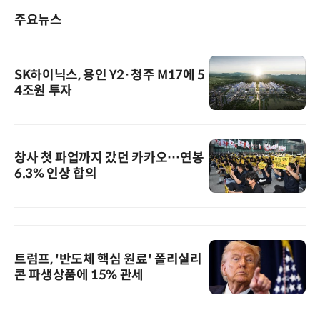
주요뉴스
SK하이닉스, 용인 Y2·청주 M17에 5
4조원 투자
창사 첫 파업까지 갔던 카카오…연봉
6.3% 인상 합의
트럼프, '반도체 핵심 원료' 폴리실리
콘 파생상품에 15% 관세