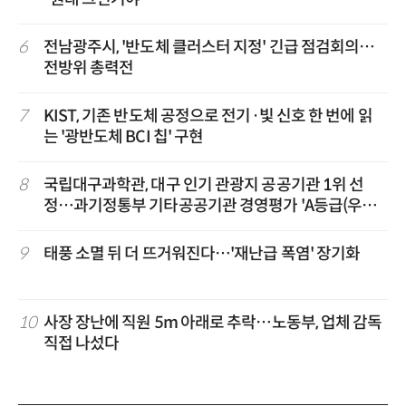
6
전남광주시, '반도체 클러스터 지정' 긴급 점검회의…
전방위 총력전
7
KIST, 기존 반도체 공정으로 전기·빛 신호 한 번에 읽
는 '광반도체 BCI 칩' 구현
8
국립대구과학관, 대구 인기 관광지 공공기관 1위 선
정…과기정통부 기타공공기관 경영평가 'A등급(우수)'
겹경사
9
태풍 소멸 뒤 더 뜨거워진다…'재난급 폭염' 장기화
10
사장 장난에 직원 5m 아래로 추락…노동부, 업체 감독
직접 나섰다