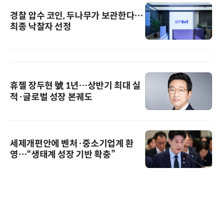
경찰 압수 코인, 두나무가 보관한다…
최종 낙찰자 선정
휴젤 장두현 號 1년…상반기 최대 실
적·글로벌 성장 본궤도
세제개편안에 벤처·중소기업계 환
영…“생태계 성장 기반 확충”