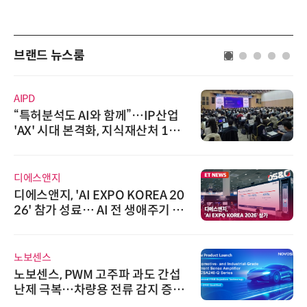
브랜드 뉴스룸
AIPD
“특허분석도 AI와 함께”…IP산업
'AX' 시대 본격화, 지식재산처 1호
AI IP데이터분석사 탄생
디에스앤지
디에스앤지, 'AI EXPO KOREA 20
26' 참가 성료… AI 전 생애주기 아
우르는 통합 솔루션 선봬
노보센스
노보센스, PWM 고주파 과도 간섭
난제 극복…차량용 전류 감지 증폭
기