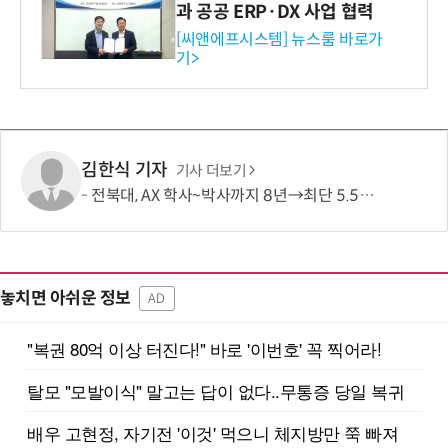
과 공공 ERP·DX 사업 협력
[씨앤에프시스템] 뉴스룸 바로가
기>
김한식 기자
기사 더보기
전북대, AX 학사~박사까지 8년→최단 5.5년 가능…톱 100 AI 특화대학원 도약도
놓치면 아쉬운 정보
AD