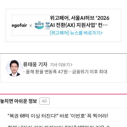
위고페어, 서울AI허브 '2026
AI 전환(AX) 지원사업' 컨소
시엄 선정
[위고페어] 뉴스룸 바로가기>
류태웅 기자
기사 더보기
올해 환율 변동폭 47원…금융위기 이후 최대
놓치면 아쉬운 정보
AD