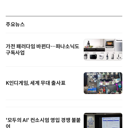
주요뉴스
가전 패러다임 바뀐다…파나소닉도
구독사업
K인디게임, 세계 무대 출사표
'모두의 AI' 컨소시엄 영입 경쟁 불붙
어