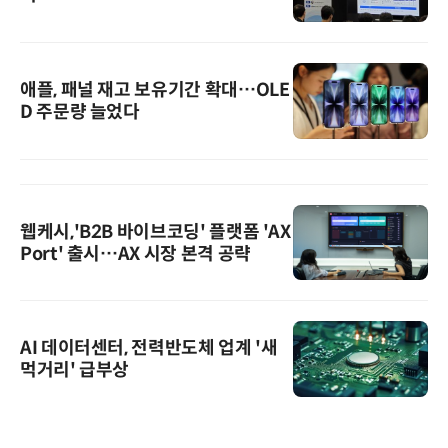
애플, 패널 재고 보유기간 확대…OLE
D 주문량 늘었다
웹케시,'B2B 바이브코딩' 플랫폼 'AX
Port' 출시…AX 시장 본격 공략
AI 데이터센터, 전력반도체 업계 '새
먹거리' 급부상