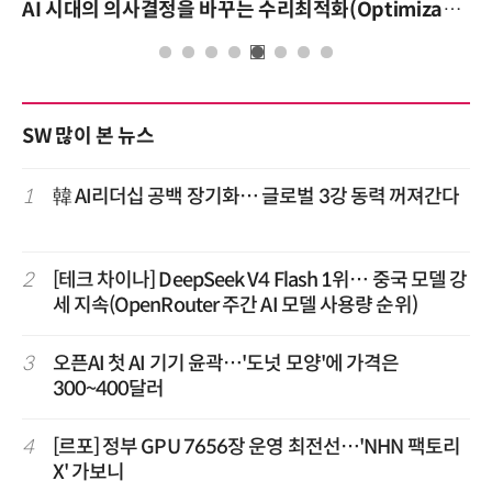
AI 시대의 의사결정을 바꾸는 수리최적화(Optimization): 실제 산업 적용 사례와 활용 전략
SW 많이 본 뉴스
1
韓 AI리더십 공백 장기화… 글로벌 3강 동력 꺼져간다
2
[테크 차이나] DeepSeek V4 Flash 1위… 중국 모델 강
세 지속(OpenRouter 주간 AI 모델 사용량 순위)
3
오픈AI 첫 AI 기기 윤곽…'도넛 모양'에 가격은
300~400달러
4
[르포] 정부 GPU 7656장 운영 최전선…'NHN 팩토리
X' 가보니