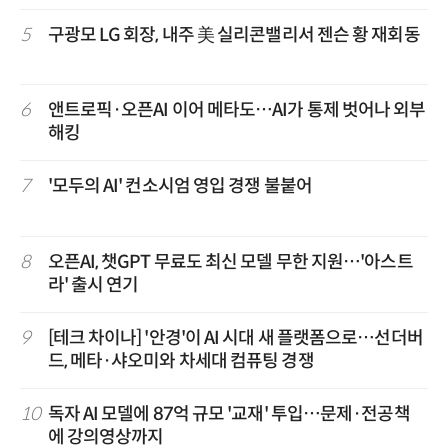
5
구광모 LG 회장, 내주 美 실리콘밸리서 젠슨 황 재회동
6
앤트로픽·오픈AI 이어 메타도…AI가 통제 벗어나 외부
해킹
7
'모두의 AI' 컨소시엄 영입 경쟁 불붙어
8
오픈AI, 챗GPT 무료도 최신 모델 무한 지원…'아스트
라' 출시 연기
9
[테크 차이나] '안경'이 AI 시대 새 플랫폼으로…선더버
드, 메타·샤오미와 차세대 컴퓨팅 경쟁
10
독자 AI 모델에 87억 규모 '교재' 투입…문제·전공책
에 강의영상까지