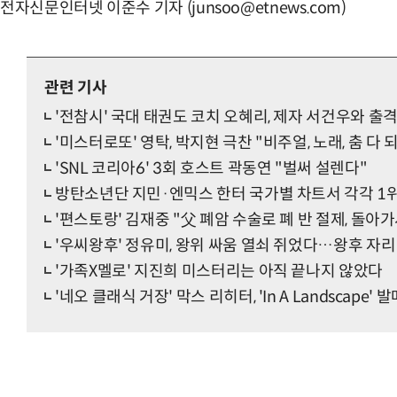
전자신문인터넷 이준수 기자 (junsoo@etnews.com)
관련 기사
'전참시' 국대 태권도 코치 오혜리, 제자 서건우와 출
'미스터로또' 영탁, 박지현 극찬 "비주얼, 노래, 춤 다 
'SNL 코리아6' 3회 호스트 곽동연 "벌써 설렌다"
방탄소년단 지민·엔믹스 한터 국가별 차트서 각각 1
'편스토랑' 김재중 "父 폐암 수술로 폐 반 절제, 돌아가
'우씨왕후' 정유미, 왕위 싸움 열쇠 쥐었다…왕후 자
'가족X멜로' 지진희 미스터리는 아직 끝나지 않았다
'네오 클래식 거장' 막스 리히터, 'In A Landscape' 발