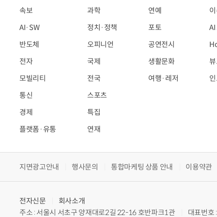
속보
과학
연예
이
AI·SW
정치·정책
포토
A
반도체
오피니언
공연전시
H
전자
국제
생활문화
뷰
모빌리티
전국
여행·레저
인
통신
스포츠
경제
특집
플랫폼·유통
연재
지면광고안내
행사문의
통합마케팅 상품 안내
이용약관
전자신문
회사소개
주소 : 서울시 서초구 양재대로2길 22-16 호반파크1관
대표번호 : 