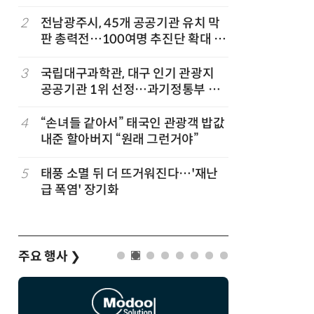
칩' 구현
2
전남광주시, 45개 공공기관 유치 막
7
전남광주시
판 총력전…100여명 추진단 확대 개
긴급 점
편
3
국립대구과학관, 대구 인기 관광지
8
“포항을 
공공기관 1위 선정…과기정통부 기
로”…포항T
타공공기관 경영평가 'A등급(우수)'
로벌 협력
겹경사
4
“손녀들 같아서” 태국인 관광객 밥값
9
[르포]아
내준 할아버지 “원래 그런거야”
경 다루며
제공 '주
5
태풍 소멸 뒤 더 뜨거워진다…'재난
10
박성준 아
급 폭염' 장기화
로 200
주요 행사
❯