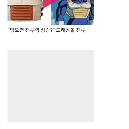
 순간
“입으면 전투력 상승?” 드래곤볼 전투복 닮은 중량조끼