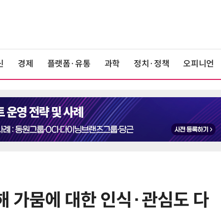
신
경제
플랫폼·유통
과학
정치·정책
오피니언
해 가뭄에 대한 인식·관심도 다
6
KIST, 기존 반도체 공정으로 전기·
빛 신호 한 번에 읽는 '광반도체 BCI