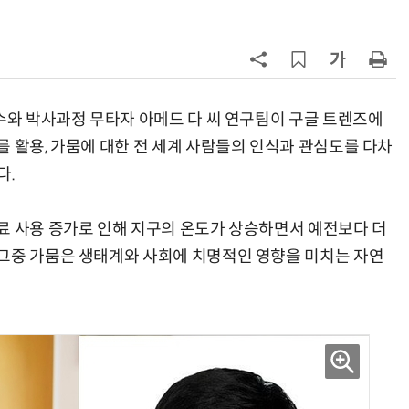
칩' 구현
7
전남광주시, '반도체 클러스터 지정'
긴급 점검회의…전방위 총력전
8
“포항을 '제조 AX' 글로벌 거점으
로”…포항TP, 한·중 '피지컬 AI' 글
교수와 박사과정 무타자 아메드 다 씨 연구팀이 구글 트렌즈에
로벌 협력 속도
 활용, 가뭄에 대한 전 세계 사람들의 인식과 관심도를 다차
9
[르포]아이들이 직접 첨단 전자현미
다.
경 다루며 과학원리 체득...과학체험
제공 '주니어닥터' 현장
10
박성준 아주대 교수, 공기 중 수분으
료 사용 증가로 인해 지구의 온도가 상승하면서 예전보다 더
로 200㎛ 피부 부착 전지 개발
그중 가뭄은 생태계와 사회에 치명적인 영향을 미치는 자연