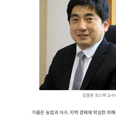
감종훈 포스텍 교수
가뭄은 농업과 식수, 지역 경제에 막심한 피해