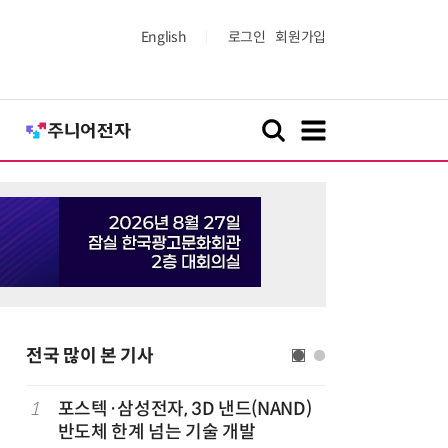
English
로그인
회원가입
전국 많이 본 기사
1
포스텍·삼성전자, 3D 낸드(NAND)
6
KIST,
반도체 한계 넘는 기술 개발
빛 신호 한