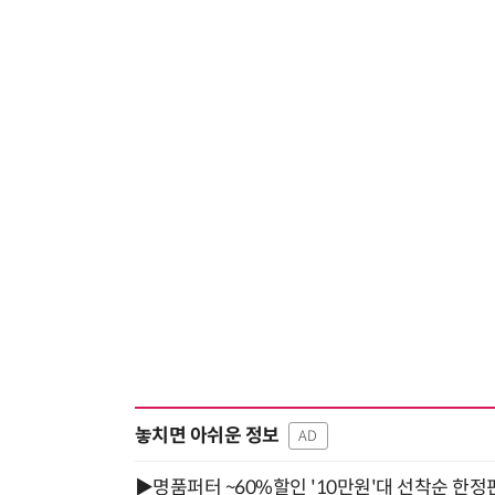
놓치면 아쉬운 정보
AD
▶명품퍼터 ~60%할인 '10만원'대 선착순 한정