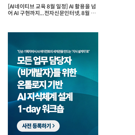
[AI네이티브 교육 8월 일정] AI 활용을 넘
어 AI 구현까지...전자신문인터넷, 8월 실
전 교육·워크숍 개최 발행일 : 2026-07-
23 10:46