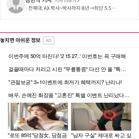
김한식 기자
기사 더보기
전북대, AX 학사~박사까지 8년→최단 5.5년 가능…톱 100 AI 특화대학원 도약도
놓치면 아쉬운 정보
AD