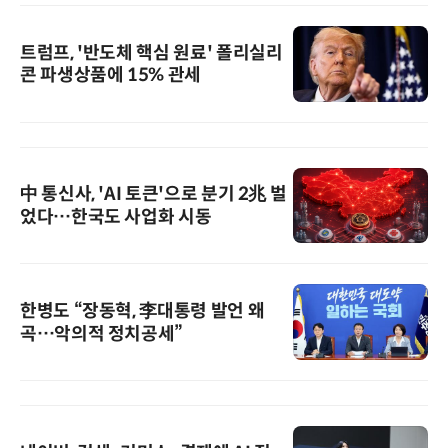
트럼프, '반도체 핵심 원료' 폴리실리
콘 파생상품에 15% 관세
中 통신사, 'AI 토큰'으로 분기 2兆 벌
었다…한국도 사업화 시동
한병도 “장동혁, 李대통령 발언 왜
곡…악의적 정치공세”