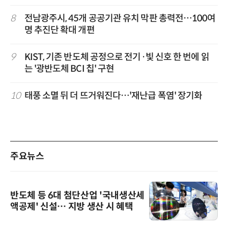
8
전남광주시, 45개 공공기관 유치 막판 총력전…100여
명 추진단 확대 개편
9
KIST, 기존 반도체 공정으로 전기·빛 신호 한 번에 읽
는 '광반도체 BCI 칩' 구현
10
태풍 소멸 뒤 더 뜨거워진다…'재난급 폭염' 장기화
주요뉴스
반도체 등 6대 첨단산업 '국내생산세
액공제' 신설… 지방 생산 시 혜택