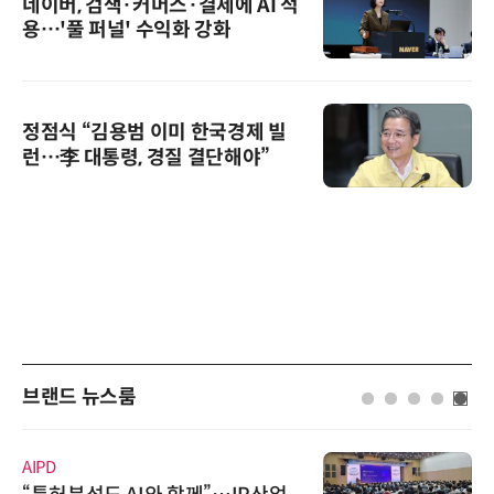
네이버, 검색·커머스·결제에 AI 적
용…'풀 퍼널' 수익화 강화
정점식 “김용범 이미 한국경제 빌
런…李 대통령, 경질 결단해야”
브랜드 뉴스룸
AIPD