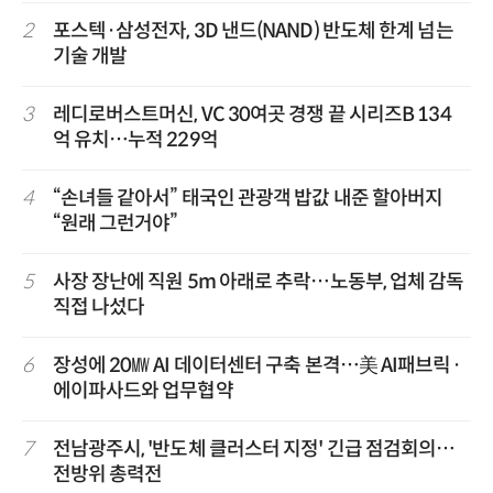
2
포스텍·삼성전자, 3D 낸드(NAND) 반도체 한계 넘는
기술 개발
3
레디로버스트머신, VC 30여곳 경쟁 끝 시리즈B 134
억 유치…누적 229억
4
“손녀들 같아서” 태국인 관광객 밥값 내준 할아버지
“원래 그런거야”
5
사장 장난에 직원 5m 아래로 추락…노동부, 업체 감독
직접 나섰다
6
장성에 20㎿ AI 데이터센터 구축 본격…美 AI패브릭·
에이파사드와 업무협약
7
전남광주시, '반도체 클러스터 지정' 긴급 점검회의…
전방위 총력전