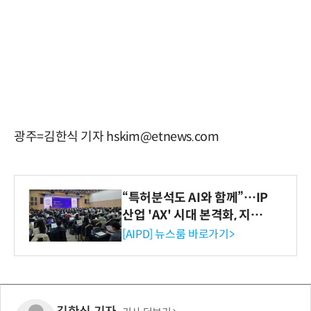
광주=김한식 기자 hskim@etnews.com
“특허분석도 AI와 함께”…IP
산업 'AX' 시대 본격화, 지식
재산처 1호 AI IP데이터분석
[AIPD] 뉴스룸 바로가기>
사 탄생