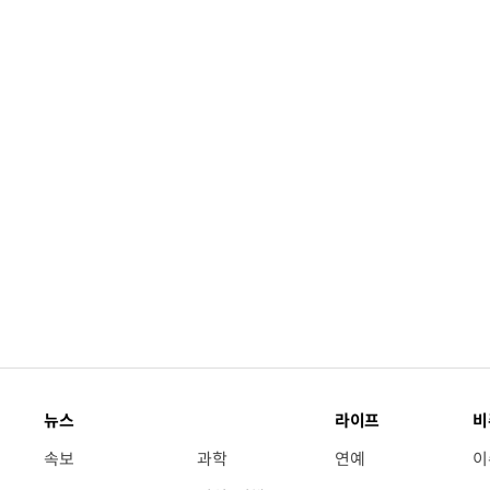
뉴스
라이프
비
속보
과학
연예
이