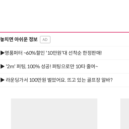
놓치면 아쉬운 정보
AD
▶명품퍼터 ~60%할인 '10만원'대 선착순 한정판매!
▶ '2m' 퍼팅, 100% 성공! 퍼팅으로만 10타 줄여~
▶ 라운딩가서 100만원 벌었어요. 뜨고 있는 골프장 알바?