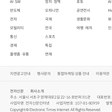
AI·SW
정치·정책
포토
A
반도체
오피니언
공연전시
H
전자
국제
생활문화
뷰
모빌리티
전국
여행·레저
인
통신
스포츠
경제
특집
플랫폼·유통
연재
지면광고안내
행사문의
통합마케팅 상품 안내
이용약관
전자신문
회사소개
주소 : 서울시 서초구 양재대로2길 22-16 호반파크1관
대표번호 : 
사업자명 : 전자신문인터넷
사업자번호 : 107-81-80959
발행
Copyright © Electronic Times Internet. All Rights Reserved.