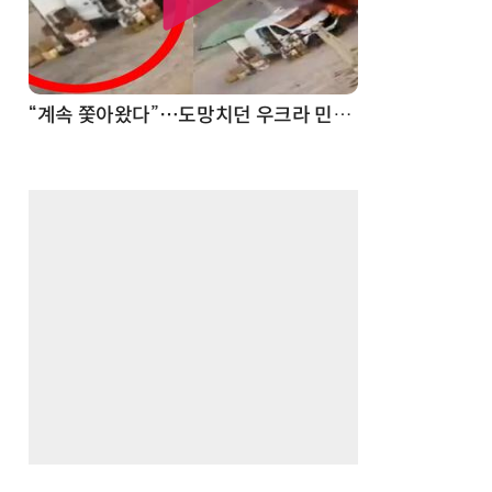
“계속 쫓아왔다”…도망치던 우크라 민간인 공격한 러 자폭 드론