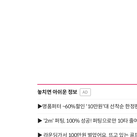
놓치면 아쉬운 정보
AD
▶명품퍼터 ~60%할인 '10만원'대 선착순 한정
▶ '2m' 퍼팅, 100% 성공! 퍼팅으로만 10타 줄
▶ 라운딩가서 100만원 벌었어요. 뜨고 있는 골