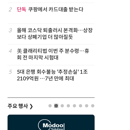
구성
럽
2
단독
쿠팡에서 카드대출 받는다
7
'게이밍위
서 TV·모
3
올해 코스닥 퇴출러시 본격화…상장
8
보험설계사
보다 상폐기업 더 많아질듯
'상장 G
트”
4
美 클래리티법 이번 주 분수령…휴
9
LG 엑사
회 전 마지막 시험대
대기업과 
5
5대 은행 회수불능 '추정손실' 1조
10
'상업용 
2109억원 …7년 만에 최대
전자, 美 
주요 행사
❯