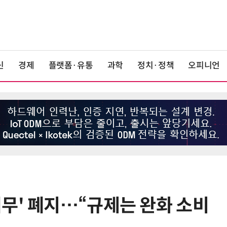
신
경제
플랫폼·유통
과학
정치·정책
오피니언
무' 폐지…“규제는 완화 소비
6
단독
보험 소비자 개인정보 유출 막
는다…'보험·GA 정보보호 협의체'