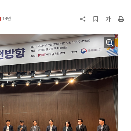
구성
7
'게이밍위크' 삼성전자-LG전자 유
서 TV·모니터 '大戰'
14면
8
보험설계사, 1200%룰 확대 앞두고
'상장 GA'로 쏠렸다…“신뢰도 메리
트”
9
LG 엑사원, 中企 제조현장 '전파'…
대기업과 협력사 AI 상생 시동
10
'상업용 디스플레이 빌려쓴다' …LG
전자, 美 B2B 구독 시동