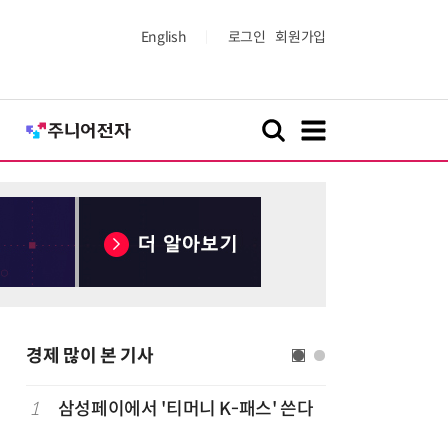
English
로그인
회원가입
경제 많이 본 기사
1
삼성페이에서 '티머니 K-패스' 쓴다
6
단독
보험
는다…'보