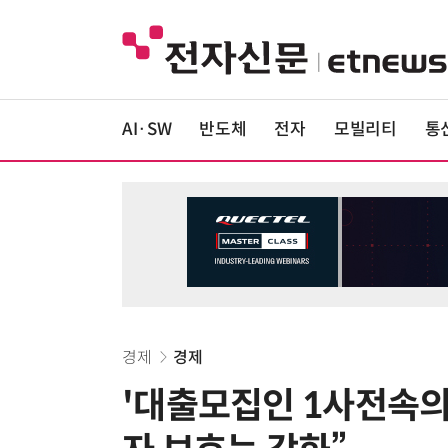
AI·SW
반도체
전자
모빌리티
통
경제
경제
'대출모집인 1사전속의