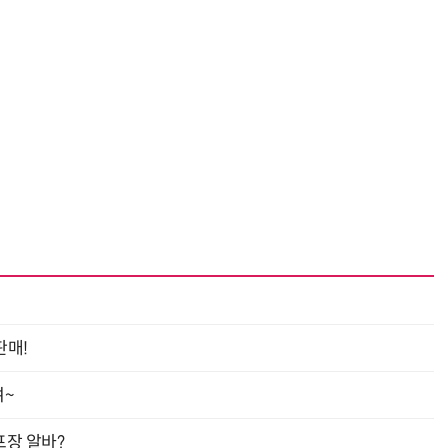
판매!
여~
프장 알바?