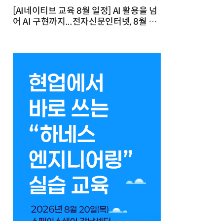
[AI네이티브 교육 8월 일정] AI 활용을 넘
어 AI 구현까지...전자신문인터넷, 8월 실
전 교육·워크숍 개최 발행일 : 2026-07-
23 10:46