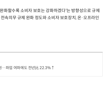
 완화할수록 소비자 보호는 강화하겠다'는 방향성으로 규제
사 전속의무 규제 완화 정도와 소비자 보호장치, 온·오프라인
거미줄 쏘고 자동 회수까지…현실판 스파이더맨 웹 슈터
70년 만에 돌아온 시베리아호랑이…카자흐스탄 야생에 풀렸다
억원…파업 여파에도 전년比 22.3%↑