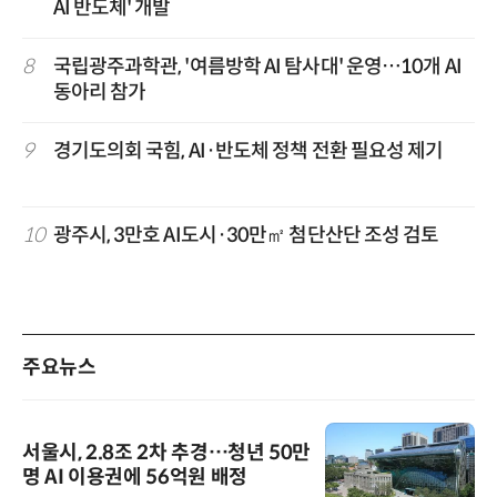
AI 반도체' 개발
8
국립광주과학관, '여름방학 AI 탐사대' 운영…10개 AI
동아리 참가
9
경기도의회 국힘, AI·반도체 정책 전환 필요성 제기
10
광주시, 3만호 AI도시·30만㎡ 첨단산단 조성 검토
주요뉴스
서울시, 2.8조 2차 추경…청년 50만
명 AI 이용권에 56억원 배정