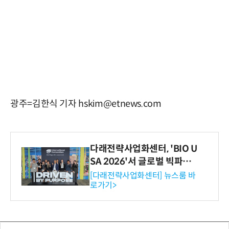
광주=김한식 기자 hskim@etnews.com
다래전략사업화센터, 'BIO U
SA 2026'서 글로벌 빅파마
와의 비즈니스 미팅 지원…K
[다래전략사업화센터] 뉴스룸 바
로가기>
-바이오 해외 진출 교두보 확
보