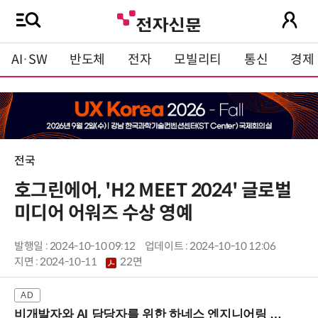
AI·SW
반도체
전자
모빌리티
통신
경제
전국
호그린에어, 'H2 MEET 2024' 글로벌
미디어 어워즈 수상 영예
발행일 : 2024-10-10 09:12
업데이트 : 2024-10-10 12:06
지면 :
2024-10-11
22면
비개발자와 AI 담당자를 위한 하네스 엔지니어링 입문과정 (8/20 신논현역)