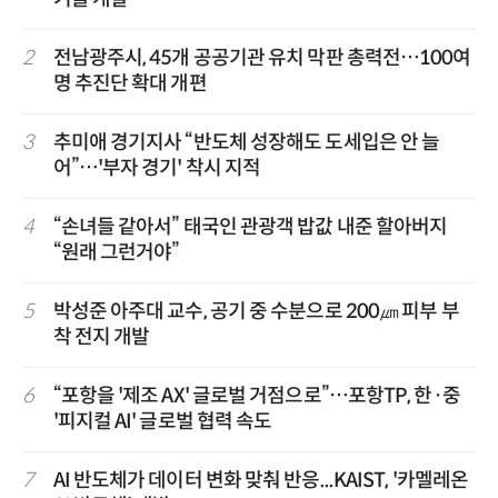
2
전남광주시, 45개 공공기관 유치 막판 총력전…100여
명 추진단 확대 개편
3
추미애 경기지사 “반도체 성장해도 도세입은 안 늘
어”…'부자 경기' 착시 지적
4
“손녀들 같아서” 태국인 관광객 밥값 내준 할아버지
“원래 그런거야”
5
박성준 아주대 교수, 공기 중 수분으로 200㎛ 피부 부
착 전지 개발
6
“포항을 '제조 AX' 글로벌 거점으로”…포항TP, 한·중
'피지컬 AI' 글로벌 협력 속도
7
AI 반도체가 데이터 변화 맞춰 반응...KAIST, '카멜레온