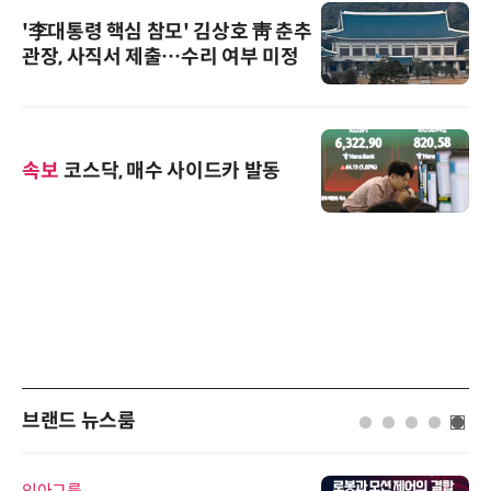
'李대통령 핵심 참모' 김상호 靑 춘추
관장, 사직서 제출…수리 여부 미정
속보
코스닥, 매수 사이드카 발동
브랜드 뉴스룸
인아그룹