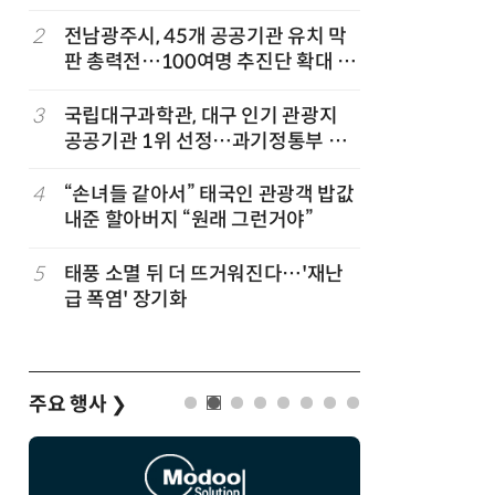
칩' 구현
2
전남광주시, 45개 공공기관 유치 막
7
전남광주시
판 총력전…100여명 추진단 확대 개
긴급 점
편
3
국립대구과학관, 대구 인기 관광지
8
“포항을 
공공기관 1위 선정…과기정통부 기
로”…포항T
타공공기관 경영평가 'A등급(우수)'
로벌 협력
겹경사
4
“손녀들 같아서” 태국인 관광객 밥값
9
[르포]아
내준 할아버지 “원래 그런거야”
경 다루며
제공 '주
5
태풍 소멸 뒤 더 뜨거워진다…'재난
10
박성준 아
급 폭염' 장기화
로 200
주요 행사
❯