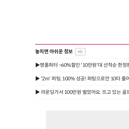
놓치면 아쉬운 정보
AD
▶명품퍼터 ~60%할인 '10만원'대 선착순 한정
▶ '2m' 퍼팅, 100% 성공! 퍼팅으로만 10타 줄
▶ 라운딩가서 100만원 벌었어요. 뜨고 있는 골