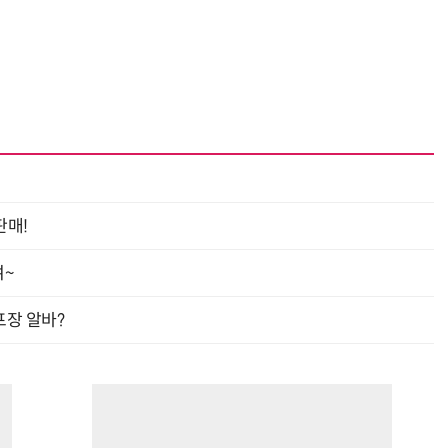
판매!
여~
프장 알바?