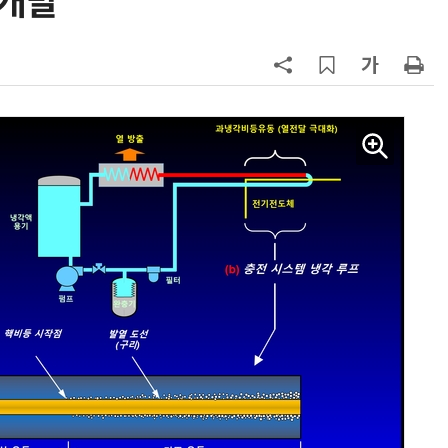
 개발
칩' 구현
7
전남광주시, '반도체 클러스터 지정'
긴급 점검회의…전방위 총력전
8
“포항을 '제조 AX' 글로벌 거점으
로”…포항TP, 한·중 '피지컬 AI' 글
로벌 협력 속도
9
[르포]아이들이 직접 첨단 전자현미
경 다루며 과학원리 체득...과학체험
제공 '주니어닥터' 현장
10
박성준 아주대 교수, 공기 중 수분으
로 200㎛ 피부 부착 전지 개발