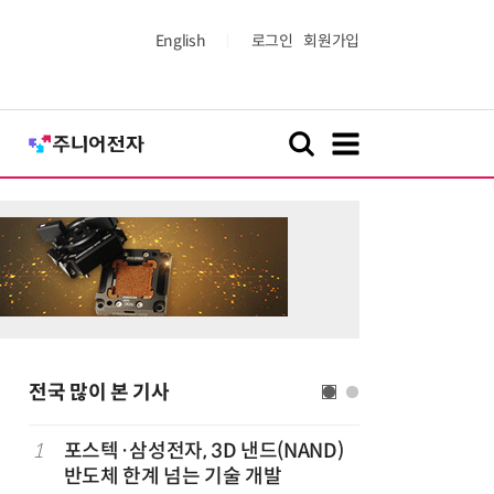
English
로그인
회원가입
전국 많이 본 기사
1
포스텍·삼성전자, 3D 낸드(NAND)
6
KIST,
반도체 한계 넘는 기술 개발
빛 신호 한