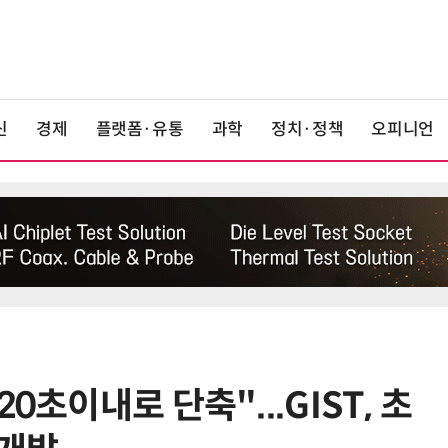
신
경제
플랫폼·유통
과학
정치·정책
오피니언
0초이내로 단축"...GIST, 초
6
KIST, 기존 반도체 공정으로 전기·
빛 신호 한 번에 읽는 '광반도체 BCI