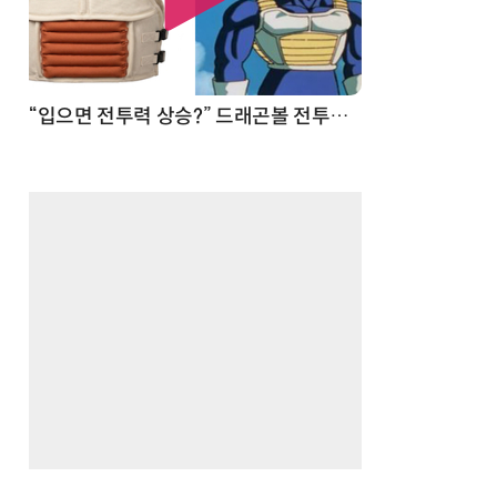
 순간
“입으면 전투력 상승?” 드래곤볼 전투복 닮은 중량조끼