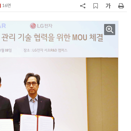
험대
16면
7
테슬라, 6개월 연속 수입차 1위 질주
8
중국산 車 수입 1년 새 2배…獨 제
고 1위
9
제네시스-대한항공, 전기차 구매 시
1만마일 쏜다
10
대한항공, 美 아처와 '군용 AAM' 개
발…국산화 발판