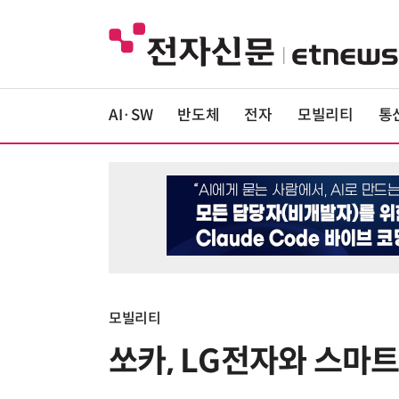
AI·SW
반도체
전자
모빌리티
통
모빌리티
쏘카, LG전자와 스마