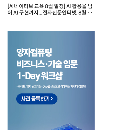
[AI네이티브 교육 8월 일정] AI 활용을 넘
어 AI 구현까지...전자신문인터넷, 8월 실
전 교육·워크숍 개최 발행일 : 2026-07-
23 10:46