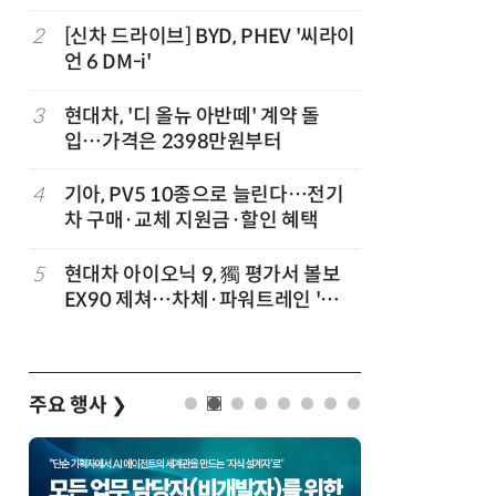
험대
2
[신차 드라이브] BYD, PHEV '씨라이
7
테슬라, 
언 6 DM-i'
치
3
현대차, '디 올뉴 아반떼' 계약 돌
8
중국산 車
입…가격은 2398만원부터
고 1위
4
기아, PV5 10종으로 늘린다…전기
9
제네시스-
차 구매·교체 지원금·할인 혜택
1만마일 
5
현대차 아이오닉 9, 獨 평가서 볼보
10
대한항공, 
EX90 제쳐…차체·파워트레인 '우
발…국산
위'
주요 행사
❯