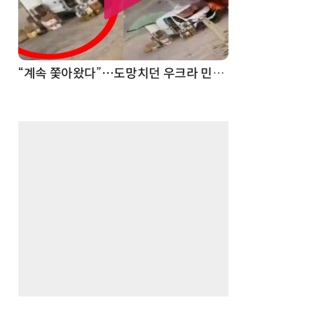
“계속 쫓아왔다”…도망치던 우크라 민간인 공격한 러 자폭 드론