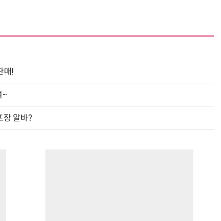
판매!
여~
프장 알바?