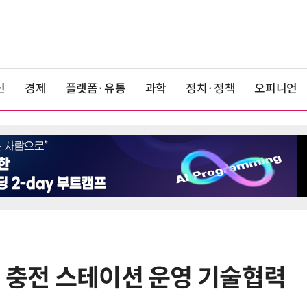
신
경제
플랫폼·유통
과학
정치·정책
오피니언
트 충전 스테이션 운영 기술협력
6
[테크 차이나] 배터리 교체비가 찻값
넘었다…中 전기차 재활용 체계 시