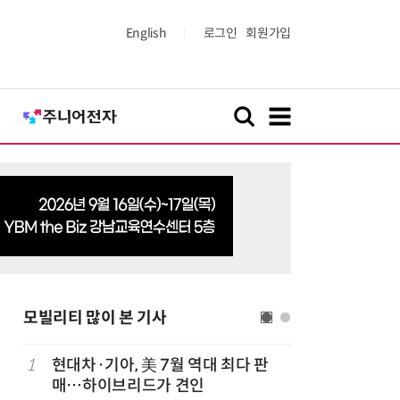
English
로그인
회원가입
모빌리티 많이 본 기사
1
현대차·기아, 美 7월 역대 최다 판
6
[테크 차
매…하이브리드가 견인
넘었다…中