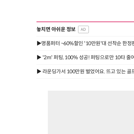
놓치면 아쉬운 정보
AD
▶명품퍼터 ~60%할인 '10만원'대 선착순 한정
▶ '2m' 퍼팅, 100% 성공! 퍼팅으로만 10타 줄
▶ 라운딩가서 100만원 벌었어요. 뜨고 있는 골