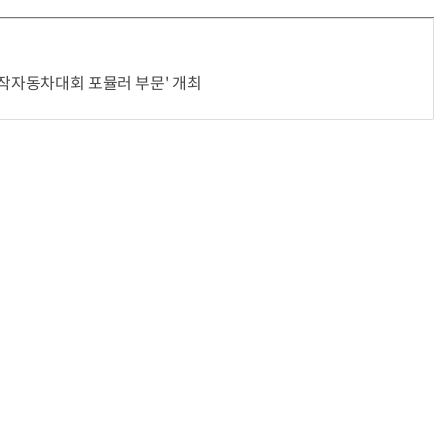
자작자동차대회 포뮬러 부문' 개최
거미줄 쏘고 자동 회수까지…현실판 스파이더맨 웹 슈터
70년 만에 돌아온 시베리아호랑이…카자흐스탄 야생에 풀렸다