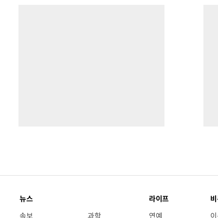
뉴스
라이프
비
속보
과학
연예
이