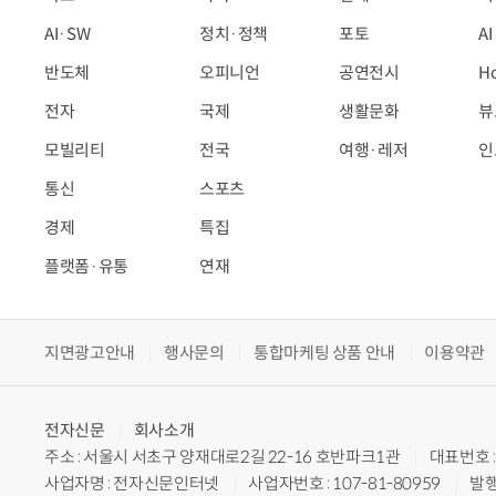
AI·SW
정치·정책
포토
A
반도체
오피니언
공연전시
H
전자
국제
생활문화
뷰
모빌리티
전국
여행·레저
인
통신
스포츠
경제
특집
플랫폼·유통
연재
지면광고안내
행사문의
통합마케팅 상품 안내
이용약관
전자신문
회사소개
주소 : 서울시 서초구 양재대로2길 22-16 호반파크1관
대표번호 : 
사업자명 : 전자신문인터넷
사업자번호 : 107-81-80959
발행