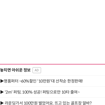
“계속 쫓아왔다”…도망치던 우크라 민간
놓치면 아쉬운 정보
AD
▶명품퍼터 ~60%할인 '10만원'대 선착순 한정판매!
▶ '2m' 퍼팅, 100% 성공! 퍼팅으로만 10타 줄여~
▶ 라운딩가서 100만원 벌었어요. 뜨고 있는 골프장 알바?