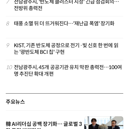
7
전남광주시, '반도체 클러스터 지정' 긴급 점검회의…
전방위 총력전
8
태풍 소멸 뒤 더 뜨거워진다…'재난급 폭염' 장기화
9
KIST, 기존 반도체 공정으로 전기·빛 신호 한 번에 읽
는 '광반도체 BCI 칩' 구현
10
전남광주시, 45개 공공기관 유치 막판 총력전…100여
명 추진단 확대 개편
주요뉴스
韓 AI리더십 공백 장기화… 글로벌 3