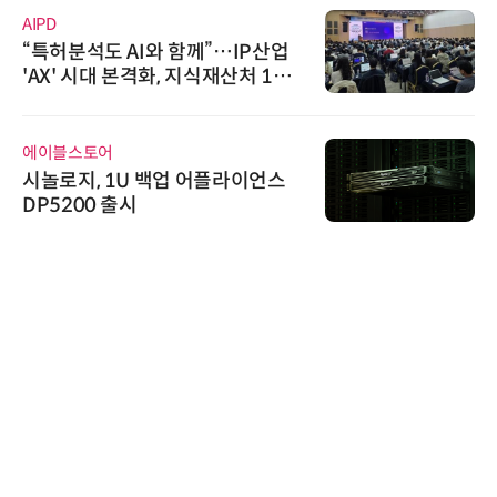
AIPD
“특허분석도 AI와 함께”…IP산업
'AX' 시대 본격화, 지식재산처 1호
AI IP데이터분석사 탄생
에이블스토어
시놀로지, 1U 백업 어플라이언스
DP5200 출시