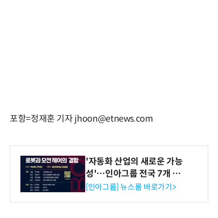
포항=정재훈 기자 jhoon@etnews.com
'자동화 산업의 새로운 가능
성'…인아그룹 전국 7개 도
시 세미나 페어 개최
[인아그룹] 뉴스룸 바로가기>