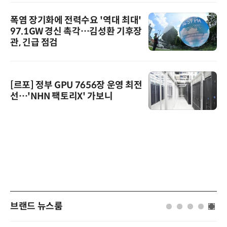
폭염 장기화에 전력수요 '역대 최대'
97.1GW 경신 촉각…김성환 기후장
관, 긴급 점검
[르포] 정부 GPU 7656장 운영 최전
선…'NHN 팩토리X' 가보니
브랜드 뉴스룸