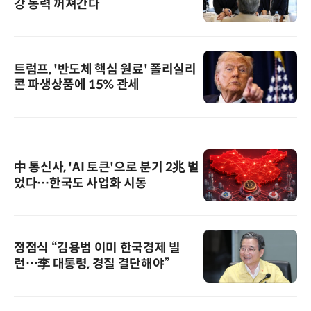
강 동력 꺼져간다
트럼프, '반도체 핵심 원료' 폴리실리
콘 파생상품에 15% 관세
中 통신사, 'AI 토큰'으로 분기 2兆 벌
었다…한국도 사업화 시동
정점식 “김용범 이미 한국경제 빌
런…李 대통령, 경질 결단해야”