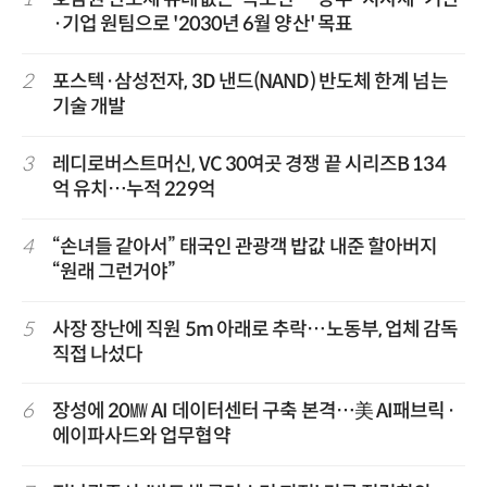
·기업 원팀으로 '2030년 6월 양산' 목표
2
포스텍·삼성전자, 3D 낸드(NAND) 반도체 한계 넘는
기술 개발
3
레디로버스트머신, VC 30여곳 경쟁 끝 시리즈B 134
억 유치…누적 229억
4
“손녀들 같아서” 태국인 관광객 밥값 내준 할아버지
“원래 그런거야”
5
사장 장난에 직원 5m 아래로 추락…노동부, 업체 감독
직접 나섰다
6
장성에 20㎿ AI 데이터센터 구축 본격…美 AI패브릭·
에이파사드와 업무협약