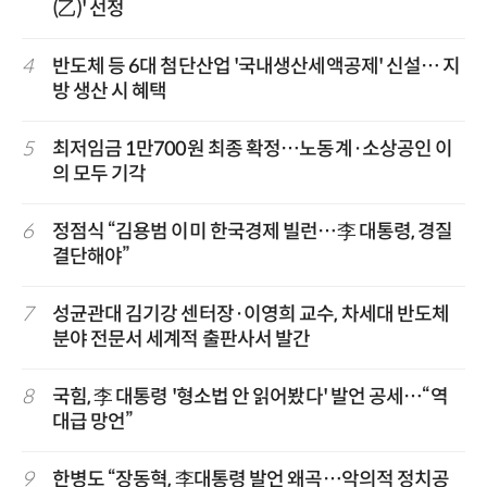
(乙)' 선정
4
반도체 등 6대 첨단산업 '국내생산세액공제' 신설… 지
방 생산 시 혜택
5
최저임금 1만700원 최종 확정…노동계·소상공인 이
의 모두 기각
6
정점식 “김용범 이미 한국경제 빌런…李 대통령, 경질
결단해야”
7
성균관대 김기강 센터장·이영희 교수, 차세대 반도체
분야 전문서 세계적 출판사서 발간
8
국힘, 李 대통령 '형소법 안 읽어봤다' 발언 공세…“역
대급 망언”
9
한병도 “장동혁, 李대통령 발언 왜곡…악의적 정치공