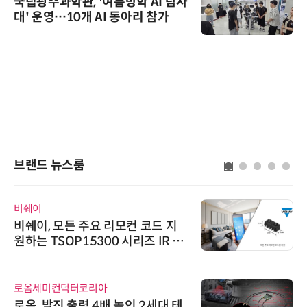
국립광주과학관, '여름방학 AI 탐사
대' 운영…10개 AI 동아리 참가
브랜드 뉴스룸
비쉐이
비쉐이, 모든 주요 리모컨 코드 지
원하는 TSOP15300 시리즈 IR 수
신기 출시
로옴세미컨덕터코리아
로옴, 발진 출력 4배 높인 2세대 테