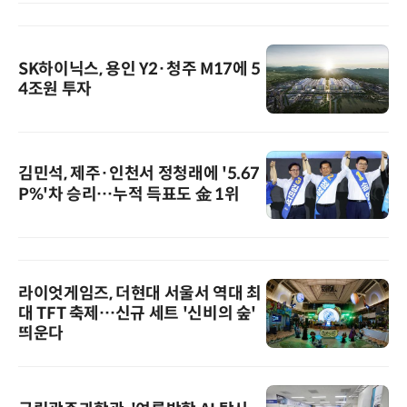
SK하이닉스, 용인 Y2·청주 M17에 5
4조원 투자
김민석, 제주·인천서 정청래에 '5.67
P%'차 승리…누적 득표도 金 1위
라이엇게임즈, 더현대 서울서 역대 최
대 TFT 축제…신규 세트 '신비의 숲'
띄운다