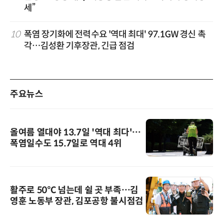
세”
10
폭염 장기화에 전력수요 '역대 최대' 97.1GW 경신 촉
각…김성환 기후장관, 긴급 점검
주요뉴스
올여름 열대야 13.7일 '역대 최다'…
폭염일수도 15.7일로 역대 4위
활주로 50℃ 넘는데 쉴 곳 부족…김
영훈 노동부 장관, 김포공항 불시점검