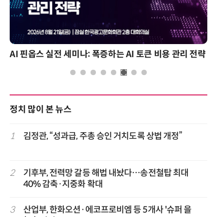
AI 핀옵스 실전 세미나: 폭증하는 AI 토큰 비용 관리 전략
정치 많이 본 뉴스
1
김정관, “성과급, 주총 승인 거치도록 상법 개정”
2
기후부, 전력망 갈등 해법 내놨다…송전철탑 최대
40% 감축·지중화 확대
3
산업부, 한화오션·에코프로비엠 등 5개사 '슈퍼 을