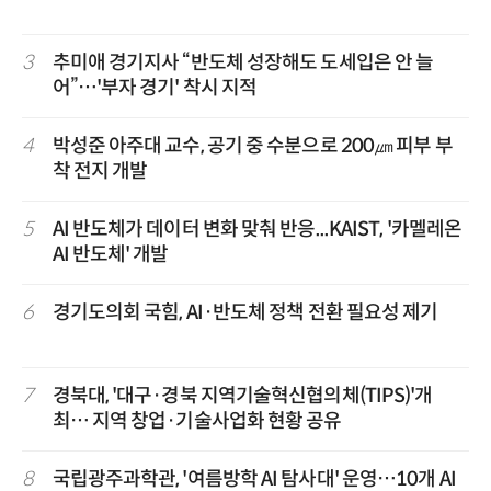
3
추미애 경기지사 “반도체 성장해도 도세입은 안 늘
어”…'부자 경기' 착시 지적
4
박성준 아주대 교수, 공기 중 수분으로 200㎛ 피부 부
착 전지 개발
5
AI 반도체가 데이터 변화 맞춰 반응...KAIST, '카멜레온
AI 반도체' 개발
6
경기도의회 국힘, AI·반도체 정책 전환 필요성 제기
7
경북대, '대구·경북 지역기술혁신협의체(TIPS)'개
최… 지역 창업·기술사업화 현황 공유
8
국립광주과학관, '여름방학 AI 탐사대' 운영…10개 AI