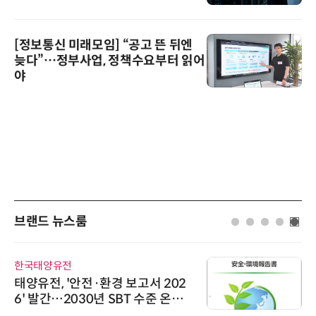
[정보통신 미래모임] “공고 뜬 뒤엔
늦다”…정부사업, 정책수요부터 읽어
야
브랜드 뉴스룸
다래전략사업화센터
 보고서 202
다래전략사업화센터, 'BI
BT 수준 온실
026'서 글로벌 빅파마
스 미팅 지원…K-바이