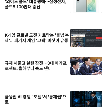
'와이드 폴드' 대흥행에…삼성전자,
폴드8 100만대 증산
K게임 글로벌 도전 가로막는 '불법 복
제'... 패키지 게임 '크랙' 버젓이 유통
규제 허물고 실탄 장전…3대 메가프
로젝트, 올해부터 속도 낸다
금융권 AI 경쟁, '모델'서 '통제권'으
로