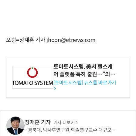
포항=정재훈 기자 jhoon@etnews.com
토마토시스템, 美서 헬스케
어 플랫폼 특허 출원…“의료
기관·보험사 공략”
[토마토시스템] 뉴스룸 바로가기
>
정재훈 기자
기사 더보기
경북대, 박사후연구원.학술연구교수 대규모 채용… 박사급 연구 인력 지역 정착 지원 본격화