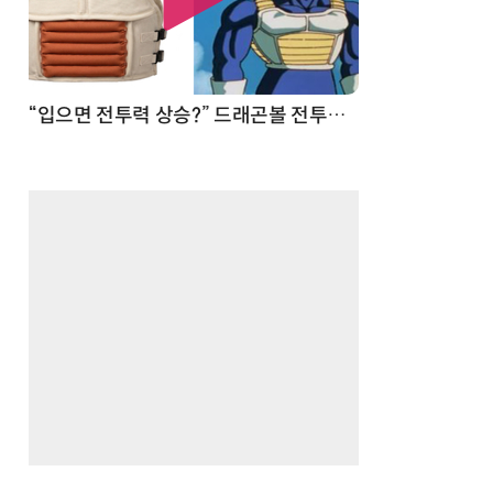
“입으면 전투력 상승?” 드래곤볼 전투복 닮은 중량조끼