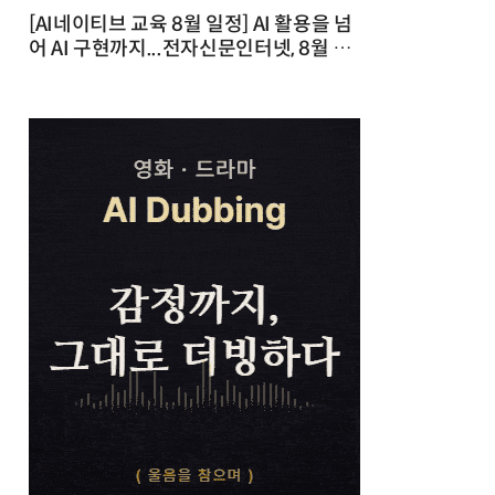
[AI네이티브 교육 8월 일정] AI 활용을 넘
어 AI 구현까지...전자신문인터넷, 8월 실
전 교육·워크숍 개최 발행일 : 2026-07-
23 10:46