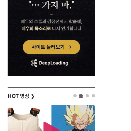
HOT 영상
❯