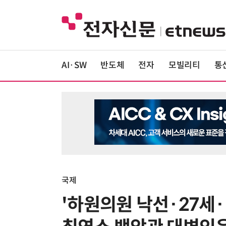
AI·SW
반도체
전자
모빌리티
통
국제
'하원의원 낙선·27세