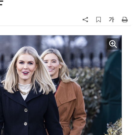
은
7
[테크 차이나] DeepSeek V4 Flash
1위… 중국 모델 강세 지속
(OpenRouter 주간 AI 모델 사용량
순위)
8
“韓, 향후 5년 메모리 최강국 유지…
엔비디아, HBM 독주 흔들”
9
19세 공주도 입대…덴마크, 국방력
강화 속 군 복무 시작
10
日서 벤틀리 몰다 사고낸 유명 한국
인 인플루언서 체포… 7대 연쇄추돌
후 도망가