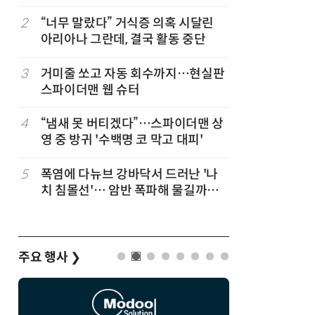
코스피 조명
2
“너무 말랐다” 거식증 의혹 시달린
7
[테크 차이나
아리아나 그란데, 결국 활동 중단
1위… 중
(OpenR
순위)
3
거미줄 쏘고 자동 회수까지…현실판
8
“韓, 향
스파이더맨 웹 슈터
엔비디아,
4
“냄새 못 버티겠다”…스파이더맨 상
9
19세 공
영 중 방귀 '수백명 코 막고 대피'
강화 속 
5
폭염에 다뉴브 강바닥서 드러난 '나
10
日서 벤틀
치 침몰선'… 암반 폭파해 물길까지
인 인플루
바꾼다
후 도망가
주요 행사
❯