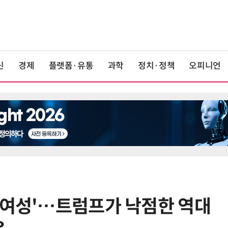
신
경제
플랫폼·유통
과학
정치·정책
오피니언
·여성'…트럼프가 낙점한 역대
6
“시간당 4만원”…휴머노이드가 집
찾아가 청소해준다